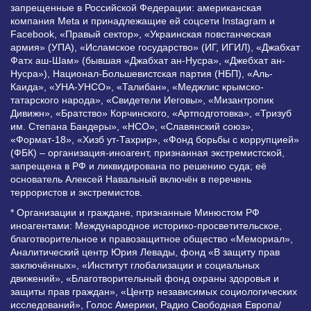
запрещенные в Российской Федерации: американская
компания Meta и принадлежащие ей соцсети Instagram и
Facebook, «Правый сектор», «Украинская повстанческая
армия» (УПА), «Исламское государство» (ИГ, ИГИЛ), «Джабхат
Фатх аш-Шам» (бывшая «Джабхат ан-Нусра», «Джебхат ан-
Нусра»), Национал-Большевистская партия (НБП), «Аль-
Каида», «УНА-УНСО», «Талибан», «Меджлис крымско-
татарского народа», «Свидетели Иеговы», «Мизантропик
Дивижн», «Братство» Корчинского, «Артподготовка», «Тризуб
им. Степана Бандеры», «НСО», «Славянский союз»,
«Формат-18», «Хизб ут-Тахрир», «Фонд борьбы с коррупцией»
(ФБК) – организация-иноагент, признанная экстремистской,
запрещена в РФ и ликвидирована по решению суда; её
основатель Алексей Навальный включён в перечень
террористов и экстремистов.
* Организации и граждане, признанные Минюстом РФ
иноагентами: Международное историко-просветительское,
благотворительное и правозащитное общество «Мемориал»,
Аналитический центр Юрия Левады, фонд «В защиту прав
заключённых», «Институт глобализации и социальных
движений», «Благотворительный фонд охраны здоровья и
защиты прав граждан», «Центр независимых социологических
исследований», Голос Америки, Радио Свободная Европа/