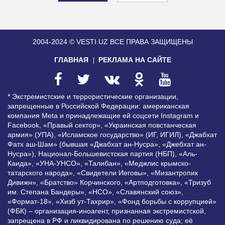
2004-2024 © VESTI.UZ
ВСЕ ПРАВА ЗАЩИЩЕНЫ
ГЛАВНАЯ
РЕКЛАМА НА САЙТЕ
* Экстремистские и террористические организации,
запрещенные в Российской Федерации: американская
компания Meta и принадлежащие ей соцсети Instagram и
Facebook, «Правый сектор», «Украинская повстанческая
армия» (УПА), «Исламское государство» (ИГ, ИГИЛ), «Джабхат
Фатх аш-Шам» (бывшая «Джабхат ан-Нусра», «Джебхат ан-
Нусра»), Национал-Большевистская партия (НБП), «Аль-
Каида», «УНА-УНСО», «Талибан», «Меджлис крымско-
татарского народа», «Свидетели Иеговы», «Мизантропик
Дивижн», «Братство» Корчинского, «Артподготовка», «Тризуб
им. Степана Бандеры», «НСО», «Славянский союз»,
«Формат-18», «Хизб ут-Тахрир», «Фонд борьбы с коррупцией»
(ФБК) – организация-иноагент, признанная экстремистской,
запрещена в РФ и ликвидирована по решению суда; её