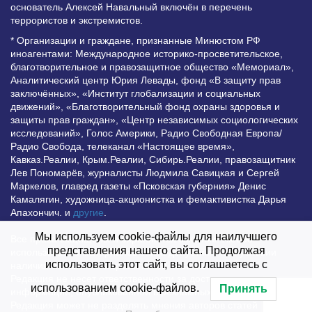
основатель Алексей Навальный включён в перечень
террористов и экстремистов.
* Организации и граждане, признанные Минюстом РФ
иноагентами: Международное историко-просветительское,
благотворительное и правозащитное общество «Мемориал»,
Аналитический центр Юрия Левады, фонд «В защиту прав
заключённых», «Институт глобализации и социальных
движений», «Благотворительный фонд охраны здоровья и
защиты прав граждан», «Центр независимых социологических
исследований», Голос Америки, Радио Свободная Европа/
Радио Свобода, телеканал «Настоящее время»,
Кавказ.Реалии, Крым.Реалии, Сибирь.Реалии, правозащитник
Лев Пономарёв, журналисты Людмила Савицкая и Сергей
Маркелов, главред газеты «Псковская губерния» Денис
Камалягин, художница-акционистка и фемактивистка Дарья
Апахончич. и
другие
.
Мы используем cookie-файлы для наилучшего
Все права защищены и охраняются законом. Любое
представления нашего сайта. Продолжая
использование материалов сайта допустимо при условии
использовать этот сайт, вы соглашаетесь с
наличия активной гиперссылки на Vesti.UZ.
Редакция не несет ответственности за достоверность
использованием cookie-файлов.
Принять
информации, опубликованной в рекламных объявлениях.
Редакция может не разделять мнения авторов статей