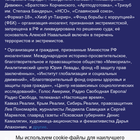
Дивижн», «Братство» Корчинского, «Артподготовка», «Тризуб
им. Степана Бандеры», «НСО», «Славянский союз»,
«Формат-18», «Хизб ут-Тахрир», «Фонд борьбы с коррупцией»
(ФБК) – организация-иноагент, признанная экстремистской,
запрещена в РФ и ликвидирована по решению суда; её
основатель Алексей Навальный включён в перечень
террористов и экстремистов.
* Организации и граждане, признанные Минюстом РФ
иноагентами: Международное историко-просветительское,
благотворительное и правозащитное общество «Мемориал»,
Аналитический центр Юрия Левады, фонд «В защиту прав
заключённых», «Институт глобализации и социальных
движений», «Благотворительный фонд охраны здоровья и
защиты прав граждан», «Центр независимых социологических
исследований», Голос Америки, Радио Свободная Европа/
Радио Свобода, телеканал «Настоящее время»,
Кавказ.Реалии, Крым.Реалии, Сибирь.Реалии, правозащитник
Лев Пономарёв, журналисты Людмила Савицкая и Сергей
Маркелов, главред газеты «Псковская губерния» Денис
Камалягин, художница-акционистка и фемактивистка Дарья
Апахончич. и
другие
.
Мы используем cookie-файлы для наилучшего
Все права защищены и охраняются законом. Любое