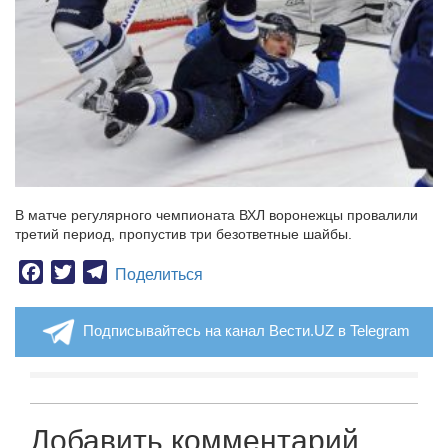
В матче регулярного чемпионата ВХЛ воронежцы провалили
третий период, пропустив три безответные шайбы.
Facebook
Twitter
Telegram
Поделиться
Подписывайтесь на канал Вести.UZ в Telegram
Добавить комментарий