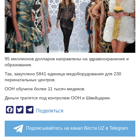
95 миллионов долларов направлены на здравоохранение и
образование.
Так, закуплено 5841 единица медоборудования для 230
перинатальных центров.
ООН обучила более 11 тысяч медиков.
Деньги тратятся под контролем ООН и Швейцарии.
Facebook
Twitter
Telegram
Поделиться
Подписывайтесь на канал Вести.UZ в Telegram