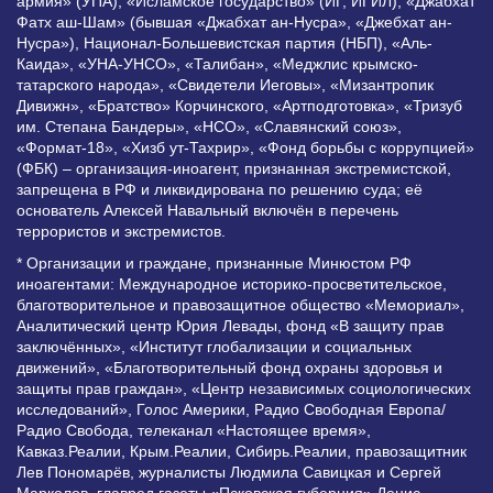
армия» (УПА), «Исламское государство» (ИГ, ИГИЛ), «Джабхат
Фатх аш-Шам» (бывшая «Джабхат ан-Нусра», «Джебхат ан-
Нусра»), Национал-Большевистская партия (НБП), «Аль-
Каида», «УНА-УНСО», «Талибан», «Меджлис крымско-
татарского народа», «Свидетели Иеговы», «Мизантропик
Дивижн», «Братство» Корчинского, «Артподготовка», «Тризуб
им. Степана Бандеры», «НСО», «Славянский союз»,
«Формат-18», «Хизб ут-Тахрир», «Фонд борьбы с коррупцией»
(ФБК) – организация-иноагент, признанная экстремистской,
запрещена в РФ и ликвидирована по решению суда; её
основатель Алексей Навальный включён в перечень
террористов и экстремистов.
* Организации и граждане, признанные Минюстом РФ
иноагентами: Международное историко-просветительское,
благотворительное и правозащитное общество «Мемориал»,
Аналитический центр Юрия Левады, фонд «В защиту прав
заключённых», «Институт глобализации и социальных
движений», «Благотворительный фонд охраны здоровья и
защиты прав граждан», «Центр независимых социологических
исследований», Голос Америки, Радио Свободная Европа/
Радио Свобода, телеканал «Настоящее время»,
Кавказ.Реалии, Крым.Реалии, Сибирь.Реалии, правозащитник
Лев Пономарёв, журналисты Людмила Савицкая и Сергей
Маркелов, главред газеты «Псковская губерния» Денис