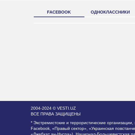
FACEBOOK
ОДНОКЛАССНИКИ
2004-2024 © VESTI.UZ
ВСЕ ПРАВА ЗАЩИЩЕНЫ
* Экстремистские и террористические организации
Facebook, «Правый сектор», «Украинская повстанч
«Джебхат ан-Нусра»), Национал-Большевистская п