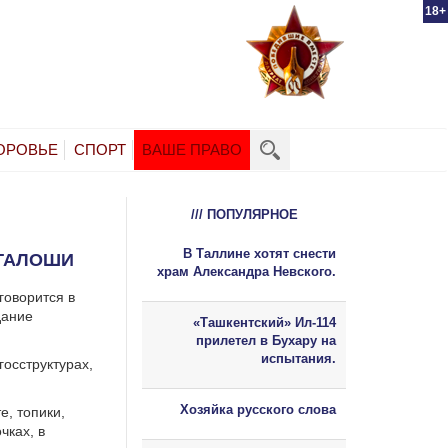
18+
ОРОВЬЕ
СПОРТ
ВАШЕ ПРАВО
/// ПОПУЛЯРНОЕ
В Таллине хотят снести
 ГАЛОШИ
храм Александра Невского.
говорится в
дание
«Ташкентский» Ил-114
прилетел в Бухару на
испытания.
госструктурах,
Хозяйка русского слова
, топики,
чках, в