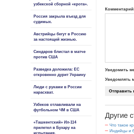
узбекской сборной «крота».
Комментарий
Россия закрыла въезд для
судимых.
Австрийцы бегут в Россию
за настоящей жизнью.
Синдаров блистал в матче
против США
Разведка доложила: ЕС
Уведомить ме
откровенно дурит Украину
Уведомлять м
Люди с руками в России
нарасхват.
Узбеков отлавливали на
футбольном ЧМ в США
Другие с
«Ташкентский» Ил-114
Что такое к
прилетел в Бухару на
Индийцы и 
испытания.