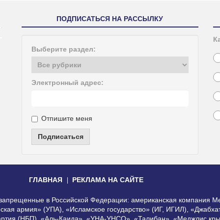
ПОДПИСАТЬСЯ НА РАССЫЛКУ
К
Выберите раздел:
Электронный адрес:
Отпишите меня
Подписаться
ГЛАВНАЯ
РЕКЛАМА НА САЙТЕ
, запрещенные в Российской Федерации: американская компания Me
еская армия» (УПА), «Исламское государство» (ИГ, ИГИЛ), «Джабх
артия (НБП), «Аль-Каида», «УНА-УНСО», «Талибан», «Меджлис кры