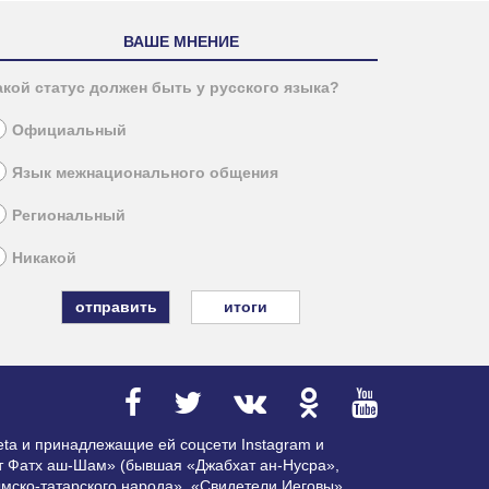
ВАШЕ МНЕНИЕ
акой статус должен быть у русского языка?
Официальный
Язык межнационального общения
Региональный
Никакой
итоги
ta и принадлежащие ей соцсети Instagram и
ат Фатх аш-Шам» (бывшая «Джабхат ан-Нусра»,
мско-татарского народа», «Свидетели Иеговы»,