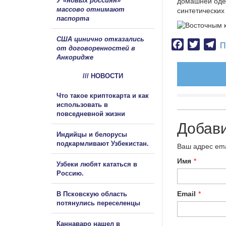
У «новых россиян»
домашней оде
массово отнимают
синтетических
паспорта
США цинично отказались
Facebook
Twitter
Te
П
от договоренностей в
Анкоридже
/// НОВОСТИ
Что такое криптокарта и как
использовать в
повседневной жизни
Добав
Индийцы и белорусы
подкармливают Узбекистан.
Ваш адрес ema
Имя
*
Узбеки любят кататься в
Россию.
Email
*
В Псковскую область
потянулись переселенцы
Каннаваро нашел в