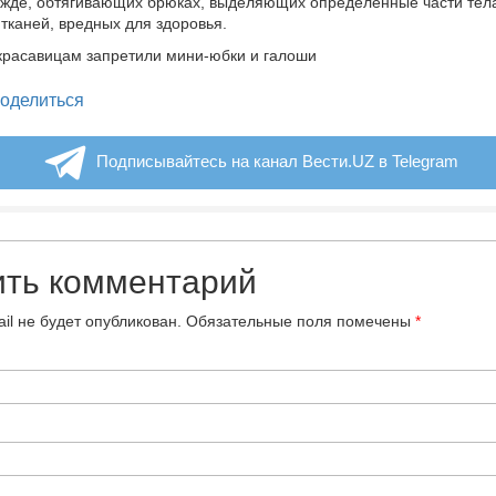
жде, обтягивающих брюках, выделяющих определенные части тела
 тканей, вредных для здоровья.
legram
оделиться
Подписывайтесь на канал Вести.UZ в Telegram
ить комментарий
il не будет опубликован.
Обязательные поля помечены
*