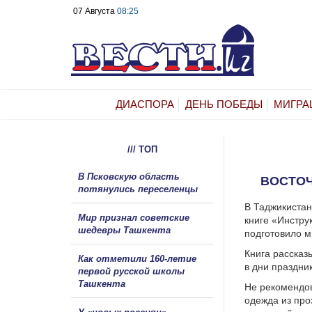
07 Августа
08:25
ДИАСПОРА
ДЕНЬ ПОБЕДЫ
МИГРА
/// ТОП
В Псковскую область
ВОСТОЧ
потянулись переселенцы
В Таджикистан
Мир признал советские
книге «Инстру
шедевры Ташкента
подготовило м
Книга рассказ
Как отметили 160-летие
в дни праздни
первой русской школы
Ташкента
Не рекомендов
одежда из про