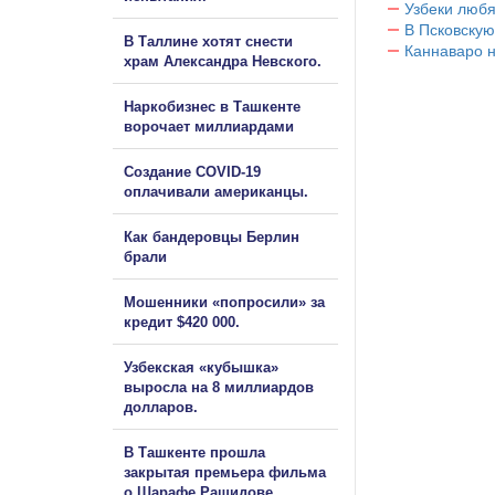
Узбеки любя
В Псковскую
В Таллине хотят снести
Каннаваро н
храм Александра Невского.
Наркобизнес в Ташкенте
ворочает миллиардами
Создание COVID-19
оплачивали американцы.
Как бандеровцы Берлин
брали
Мошенники «попросили» за
кредит $420 000.
Узбекская «кубышка»
выросла на 8 миллиардов
долларов.
В Ташкенте прошла
закрытая премьера фильма
о Шарафе Рашидове.