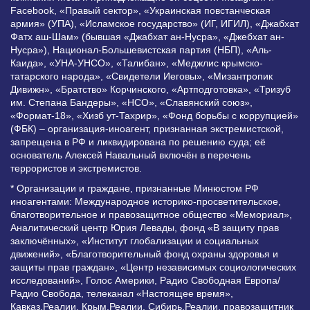
Facebook, «Правый сектор», «Украинская повстанческая
армия» (УПА), «Исламское государство» (ИГ, ИГИЛ), «Джабхат
Фатх аш-Шам» (бывшая «Джабхат ан-Нусра», «Джебхат ан-
Нусра»), Национал-Большевистская партия (НБП), «Аль-
Каида», «УНА-УНСО», «Талибан», «Меджлис крымско-
татарского народа», «Свидетели Иеговы», «Мизантропик
Дивижн», «Братство» Корчинского, «Артподготовка», «Тризуб
им. Степана Бандеры», «НСО», «Славянский союз»,
«Формат-18», «Хизб ут-Тахрир», «Фонд борьбы с коррупцией»
(ФБК) – организация-иноагент, признанная экстремистской,
запрещена в РФ и ликвидирована по решению суда; её
основатель Алексей Навальный включён в перечень
террористов и экстремистов.
* Организации и граждане, признанные Минюстом РФ
иноагентами: Международное историко-просветительское,
благотворительное и правозащитное общество «Мемориал»,
Аналитический центр Юрия Левады, фонд «В защиту прав
заключённых», «Институт глобализации и социальных
движений», «Благотворительный фонд охраны здоровья и
защиты прав граждан», «Центр независимых социологических
исследований», Голос Америки, Радио Свободная Европа/
Радио Свобода, телеканал «Настоящее время»,
Кавказ.Реалии, Крым.Реалии, Сибирь.Реалии, правозащитник