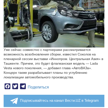
Уже сейчас совместно с партнерами рассматривается
возможность возобновления сборки, известил Соколов на
пленарной сессии выставки «Иннопром. Центральная Азия» в
Ташкенте. Причем, это будет флагманская модель — Lada
Vesta нового поколения, — добавил глава «АвтоВАЗа».
Концерн также разрабатывает планы по углублению
локализации автомобильного производства.
Facebook
Twitter
Telegram
Поделиться
Подписывайтесь на канал Вести.UZ в Telegram