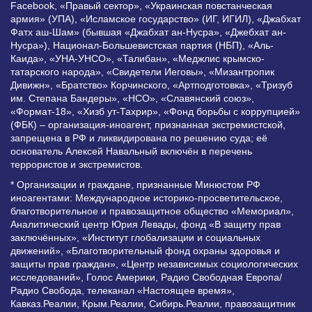
Facebook, «Правый сектор», «Украинская повстанческая
армия» (УПА), «Исламское государство» (ИГ, ИГИЛ), «Джабхат
Фатх аш-Шам» (бывшая «Джабхат ан-Нусра», «Джебхат ан-
Нусра»), Национал-Большевистская партия (НБП), «Аль-
Каида», «УНА-УНСО», «Талибан», «Меджлис крымско-
татарского народа», «Свидетели Иеговы», «Мизантропик
Дивижн», «Братство» Корчинского, «Артподготовка», «Тризуб
им. Степана Бандеры», «НСО», «Славянский союз»,
«Формат-18», «Хизб ут-Тахрир», «Фонд борьбы с коррупцией»
(ФБК) – организация-иноагент, признанная экстремистской,
запрещена в РФ и ликвидирована по решению суда; её
основатель Алексей Навальный включён в перечень
террористов и экстремистов.
* Организации и граждане, признанные Минюстом РФ
иноагентами: Международное историко-просветительское,
благотворительное и правозащитное общество «Мемориал»,
Аналитический центр Юрия Левады, фонд «В защиту прав
заключённых», «Институт глобализации и социальных
движений», «Благотворительный фонд охраны здоровья и
защиты прав граждан», «Центр независимых социологических
исследований», Голос Америки, Радио Свободная Европа/
Радио Свобода, телеканал «Настоящее время»,
Кавказ.Реалии, Крым.Реалии, Сибирь.Реалии, правозащитник