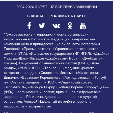
2004-2024 © VESTI.UZ
ВСЕ ПРАВА ЗАЩИЩЕНЫ
ГЛАВНАЯ
РЕКЛАМА НА САЙТЕ
* Экстремистские и террористические организации,
запрещенные в Российской Федерации: американская
компания Meta и принадлежащие ей соцсети Instagram и
Facebook, «Правый сектор», «Украинская повстанческая
армия» (УПА), «Исламское государство» (ИГ, ИГИЛ), «Джабхат
Фатх аш-Шам» (бывшая «Джабхат ан-Нусра», «Джебхат ан-
Нусра»), Национал-Большевистская партия (НБП), «Аль-
Каида», «УНА-УНСО», «Талибан», «Меджлис крымско-
татарского народа», «Свидетели Иеговы», «Мизантропик
Дивижн», «Братство» Корчинского, «Артподготовка», «Тризуб
им. Степана Бандеры», «НСО», «Славянский союз»,
«Формат-18», «Хизб ут-Тахрир», «Фонд борьбы с коррупцией»
(ФБК) – организация-иноагент, признанная экстремистской,
запрещена в РФ и ликвидирована по решению суда; её
основатель Алексей Навальный включён в перечень
террористов и экстремистов.