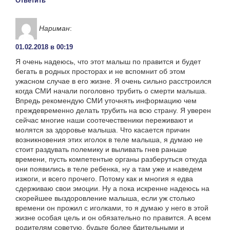
Ответить
Нариман
:
01.02.2018 в 00:19
Я очень надеюсь, что этот малыш по правится и будет
бегать в родных просторах и не вспомнит об этом
ужасном случае в его жизне. Я очень сильно расстроился
когда СМИ начали поголовно трубить о смерти малыша.
Впредь рекомендую СМИ уточнять информацию чем
преждевременно делать трубить на всю страну. Я уверен
сейчас многие наши соотечественики переживают и
молятся за здоровье малыша. Что касается причин
возникновения этих иголок в теле малыша, я думаю не
стоит раздувать полемику и выливать гнев раньше
времени, пусть компетентые органы разберуться откуда
они появились в теле ребенка, ну а там уже и наведем
изжоги, и всего прочего. Потому как и многия я едва
сдерживаю свои эмоции. Ну а пока искренне надеюсь на
скорейшее выздоровление малыша, если уж столько
времени он прожил с иголками, то я думаю у него в этой
жизне особая цель и он обязательно по правится. А всем
родителям советую, будьте более бдительными и