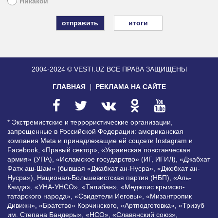
Никакой
итоги
2004-2024 © VESTI.UZ
ВСЕ ПРАВА ЗАЩИЩЕНЫ
ГЛАВНАЯ
РЕКЛАМА НА САЙТЕ
* Экстремистские и террористические организации,
запрещенные в Российской Федерации: американская
компания Meta и принадлежащие ей соцсети Instagram и
Facebook, «Правый сектор», «Украинская повстанческая
армия» (УПА), «Исламское государство» (ИГ, ИГИЛ), «Джабхат
Фатх аш-Шам» (бывшая «Джабхат ан-Нусра», «Джебхат ан-
Нусра»), Национал-Большевистская партия (НБП), «Аль-
Каида», «УНА-УНСО», «Талибан», «Меджлис крымско-
татарского народа», «Свидетели Иеговы», «Мизантропик
Дивижн», «Братство» Корчинского, «Артподготовка», «Тризуб
им. Степана Бандеры», «НСО», «Славянский союз»,