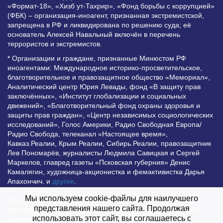
«Формат-18», «Хизб ут-Тахрир», «Фонд борьбы с коррупцией»
(ФБК) – организация-иноагент, признанная экстремистской,
запрещена в РФ и ликвидирована по решению суда; её
основатель Алексей Навальный включён в перечень
террористов и экстремистов.
* Организации и граждане, признанные Минюстом РФ
иноагентами: Международное историко-просветительское,
благотворительное и правозащитное общество «Мемориал»,
Аналитический центр Юрия Левады, фонд «В защиту прав
заключённых», «Институт глобализации и социальных
движений», «Благотворительный фонд охраны здоровья и
защиты прав граждан», «Центр независимых социологических
исследований», Голос Америки, Радио Свободная Европа/
Радио Свобода, телеканал «Настоящее время»,
Кавказ.Реалии, Крым.Реалии, Сибирь.Реалии, правозащитник
Лев Пономарёв, журналисты Людмила Савицкая и Сергей
Маркелов, главред газеты «Псковская губерния» Денис
Камалягин, художница-акционистка и фемактивистка Дарья
Апахончич. и
другие
.
Мы используем cookie-файлы для наилучшего
Все права защищены и охраняются законом. Любое
представления нашего сайта. Продолжая
использование материалов сайта допустимо при условии
использовать этот сайт, вы соглашаетесь с
наличия активной гиперссылки на Vesti.UZ.