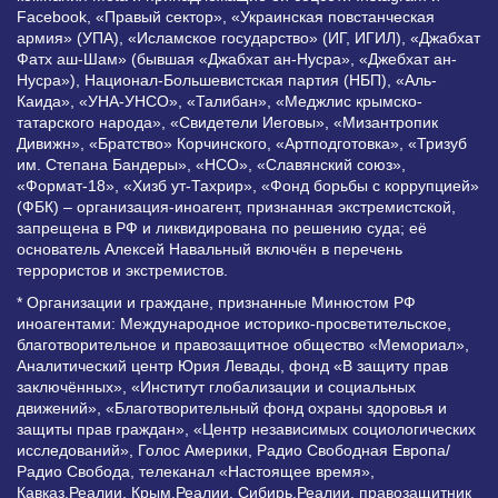
Facebook, «Правый сектор», «Украинская повстанческая
армия» (УПА), «Исламское государство» (ИГ, ИГИЛ), «Джабхат
Фатх аш-Шам» (бывшая «Джабхат ан-Нусра», «Джебхат ан-
Нусра»), Национал-Большевистская партия (НБП), «Аль-
Каида», «УНА-УНСО», «Талибан», «Меджлис крымско-
татарского народа», «Свидетели Иеговы», «Мизантропик
Дивижн», «Братство» Корчинского, «Артподготовка», «Тризуб
им. Степана Бандеры», «НСО», «Славянский союз»,
«Формат-18», «Хизб ут-Тахрир», «Фонд борьбы с коррупцией»
(ФБК) – организация-иноагент, признанная экстремистской,
запрещена в РФ и ликвидирована по решению суда; её
основатель Алексей Навальный включён в перечень
террористов и экстремистов.
* Организации и граждане, признанные Минюстом РФ
иноагентами: Международное историко-просветительское,
благотворительное и правозащитное общество «Мемориал»,
Аналитический центр Юрия Левады, фонд «В защиту прав
заключённых», «Институт глобализации и социальных
движений», «Благотворительный фонд охраны здоровья и
защиты прав граждан», «Центр независимых социологических
исследований», Голос Америки, Радио Свободная Европа/
Радио Свобода, телеканал «Настоящее время»,
Кавказ.Реалии, Крым.Реалии, Сибирь.Реалии, правозащитник