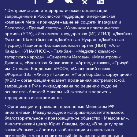
* Экстремистские и террористические организации,
запрещенные в Российской Федерации: американская
компания Meta и принадлежащие ей соцсети Instagram и
Facebook, «Правый сектор», «Украинская повстанческая
армия» (УПА), «Исламское государство» (ИГ, ИГИЛ), «Джабхат
Фатх аш-Шам» (бывшая «Джабхат ан-Нусра», «Джебхат ан-
Нусра»), Национал-Большевистская партия (НБП), «Аль-
Каида», «УНА-УНСО», «Талибан», «Меджлис крымско-
татарского народа», «Свидетели Иеговы», «Мизантропик
Дивижн», «Братство» Корчинского, «Артподготовка», «Тризуб
им. Степана Бандеры», «НСО», «Славянский союз»,
«Формат-18», «Хизб ут-Тахрир», «Фонд борьбы с коррупцией»
(ФБК) – организация-иноагент, признанная экстремистской,
запрещена в РФ и ликвидирована по решению суда; её
основатель Алексей Навальный включён в перечень
террористов и экстремистов.
* Организации и граждане, признанные Минюстом РФ
иноагентами: Международное историко-просветительское,
благотворительное и правозащитное общество «Мемориал»,
Аналитический центр Юрия Левады, фонд «В защиту прав
заключённых», «Институт глобализации и социальных
движений», «Благотворительный фонд охраны здоровья и