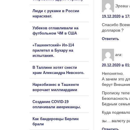
Эргаш 
Люди с руками в России
нарасхват.
19.12.2020 в 17
Спасибо Всеми
Узбеков отлавливали на
долларов ?
футбольном ЧМ в США
Ответить
«Ташкентский» Ил-114
прилетел в Бухару на
ara
:
испытания.
20.12.2020 в 01
В Таллине хотят снести
храм Александра Невского.
Непонятно.
А зачем это д
берут Внешние
Наркобизнес в Ташкенте
ворочает миллиардами
Прописку тепе
Безопасность 
Создание COVID-19
Бедным семья
оплачивали американцы.
Куда подевалос
Как бандеровцы Берлин
зы….валюту ра
брали
Ответить