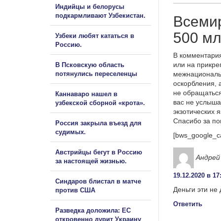
Индийцы и белорусы
подкармливают Узбекистан.
Всемир
500 м
Узбеки любят кататься в
Россию.
В комментария
или на прикре
В Псковскую область
потянулись переселенцы
межнациональ
оскорбления, 
не обращаться
Каннаваро нашел в
вас не услыша
узбекской сборной «крота».
экзотических 
Спасибо за п
Россия закрыла въезд для
судимых.
[bws_google_c
Австрийцы бегут в Россию
Андрей
за настоящей жизнью.
19.12.2020 в 17
Синдаров блистал в матче
Деньги эти не 
против США
Ответить
Разведка доложила: ЕС
откровенно дурит Украину