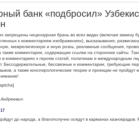
ный банк «подбросил» Узбекис
лн
х запрещены нецензурная брань во всех видах (включая замену б
пленных к комментариям изображениях), высказывания, разжигаю
ную, межрелигиозную и иную рознь, рекламные сообщения, прово
а также комментарии, содержащие ссылки на сторонние сайты. Так
 в комментариях к героям статей, политикам и международным л
т. Бессодержательные, бессвязные и комментарии, требующие пер
языков, а также конспирологические теории и проекции не пройдут
онимание!
aptcha]
 Андреевич
:
:17
дойдут до народа, а благополучно осядут в карманах казнокрадов. К