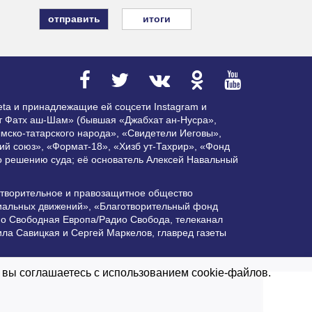
итоги
ta и принадлежащие ей соцсети Instagram и
ат Фатх аш-Шам» (бывшая «Джабхат ан-Нусра»,
мско-татарского народа», «Свидетели Иеговы»,
ий союз», «Формат-18», «Хизб ут-Тахрир», «Фонд
по решению суда; её основатель Алексей Навальный
отворительное и правозащитное общество
циальных движений», «Благотворительный фонд
ио Свободная Европа/Радио Свобода, телеканал
ла Савицкая и Сергей Маркелов, главред газеты
ктивной гиперссылки на Vesti.UZ.
 вы соглашаетесь с использованием cookie-файлов.