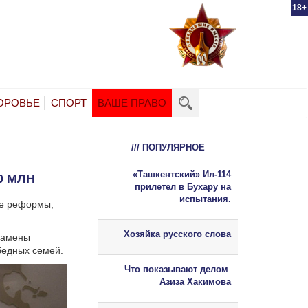
18+
ОРОВЬЕ
СПОРТ
ВАШЕ ПРАВО
/// ПОПУЛЯРНОЕ
«Ташкентский» Ил-114
0 МЛН
прилетел в Бухару на
испытания.
ые реформы,
Хозяйка русского слова
 замены
бедных семей.
Что показывают делом
Азиза Хакимова