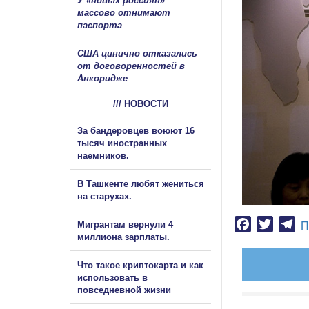
У «новых россиян»
массово отнимают
паспорта
США цинично отказались
от договоренностей в
Анкоридже
/// НОВОСТИ
За бандеровцев воюют 16
тысяч иностранных
наемников.
В Ташкенте любят жениться
на старухах.
Facebook
Twitter
Te
Мигрантам вернули 4
П
миллиона зарплаты.
Что такое криптокарта и как
использовать в
повседневной жизни