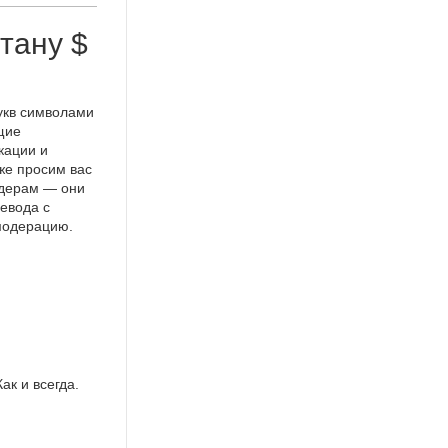
тану $
укв символами
щие
кации и
же просим вас
идерам — они
евода с
 модерацию.
ак и всегда.