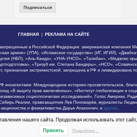
Подписаться
ГЛАВНАЯ
РЕКЛАМА НА САЙТЕ
, запрещенные в Российской Федерации: американская компания Me
еская армия» (УПА), «Исламское государство» (ИГ, ИГИЛ), «Джабх
артия (НБП), «Аль-Каида», «УНА-УНСО», «Талибан», «Меджлис кры
Артподготовка», «Тризуб им. Степана Бандеры», «НСО», «Славянск
нт, признанная экстремистской, запрещена в РФ и ликвидирована 
РФ иноагентами: Международное историко-просветительское, благ
онд «В защиту прав заключённых», «Институт глобализации и со
независимых социологических исследований», Голос Америки, Рад
 Сибирь.Реалии, правозащитник Лев Пономарёв, журналисты Людми
-акционистка и фемактивистка Дарья Апахончич. и
другие
.
использование материалов сайта допустимо при условии наличия а
авления нашего сайта. Продолжая использовать этот сайт,
сть информации, опубликованной в рекламных объявлениях.
Принять
Подробнее…
ей