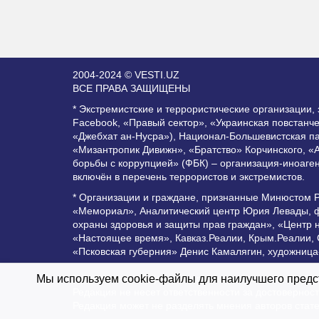
2004-2024 © VESTI.UZ
ВСЕ ПРАВА ЗАЩИЩЕНЫ
* Экстремистские и террористические организации
Facebook, «Правый сектор», «Украинская повстанч
«Джебхат ан-Нусра»), Национал-Большевистская п
«Мизантропик Дивижн», «Братство» Корчинского, «
борьбы с коррупцией» (ФБК) – организация-иноаге
включён в перечень террористов и экстремистов.
* Организации и граждане, признанные Минюстом 
«Мемориал», Аналитический центр Юрия Левады, ф
охраны здоровья и защиты прав граждан», «Центр 
«Настоящее время», Кавказ.Реалии, Крым.Реалии,
«Псковская губерния» Денис Камалягин, художница
Все права защищены и охраняются законом. Любое 
Мы используем cookie-файлы для наилучшего предст
Редакция не несет ответственности за достоверно
Редакция может не разделять мнения авторов стат