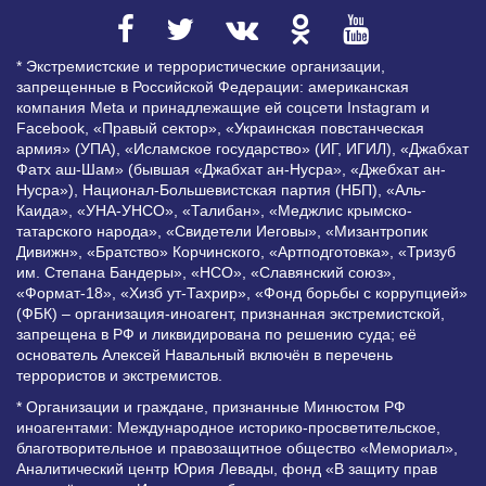
* Экстремистские и террористические организации,
запрещенные в Российской Федерации: американская
компания Meta и принадлежащие ей соцсети Instagram и
Facebook, «Правый сектор», «Украинская повстанческая
армия» (УПА), «Исламское государство» (ИГ, ИГИЛ), «Джабхат
Фатх аш-Шам» (бывшая «Джабхат ан-Нусра», «Джебхат ан-
Нусра»), Национал-Большевистская партия (НБП), «Аль-
Каида», «УНА-УНСО», «Талибан», «Меджлис крымско-
татарского народа», «Свидетели Иеговы», «Мизантропик
Дивижн», «Братство» Корчинского, «Артподготовка», «Тризуб
им. Степана Бандеры», «НСО», «Славянский союз»,
«Формат-18», «Хизб ут-Тахрир», «Фонд борьбы с коррупцией»
(ФБК) – организация-иноагент, признанная экстремистской,
запрещена в РФ и ликвидирована по решению суда; её
основатель Алексей Навальный включён в перечень
террористов и экстремистов.
* Организации и граждане, признанные Минюстом РФ
иноагентами: Международное историко-просветительское,
благотворительное и правозащитное общество «Мемориал»,
Аналитический центр Юрия Левады, фонд «В защиту прав