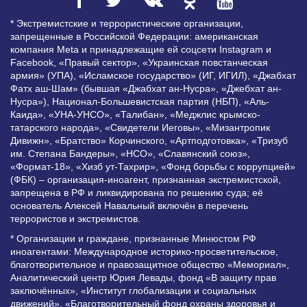
* Экстремистские и террористические организации,
запрещенные в Российской Федерации: американская
компания Meta и принадлежащие ей соцсети Instagram и
Facebook, «Правый сектор», «Украинская повстанческая
армия» (УПА), «Исламское государство» (ИГ, ИГИЛ), «Джабхат
Фатх аш-Шам» (бывшая «Джабхат ан-Нусра», «Джебхат ан-
Нусра»), Национал-Большевистская партия (НБП), «Аль-
Каида», «УНА-УНСО», «Талибан», «Меджлис крымско-
татарского народа», «Свидетели Иеговы», «Мизантропик
Дивижн», «Братство» Корчинского, «Артподготовка», «Тризуб
им. Степана Бандеры», «НСО», «Славянский союз»,
«Формат-18», «Хизб ут-Тахрир», «Фонд борьбы с коррупцией»
(ФБК) – организация-иноагент, признанная экстремистской,
запрещена в РФ и ликвидирована по решению суда; её
основатель Алексей Навальный включён в перечень
террористов и экстремистов.
* Организации и граждане, признанные Минюстом РФ
иноагентами: Международное историко-просветительское,
благотворительное и правозащитное общество «Мемориал»,
Аналитический центр Юрия Левады, фонд «В защиту прав
заключённых», «Институт глобализации и социальных
движений», «Благотворительный фонд охраны здоровья и