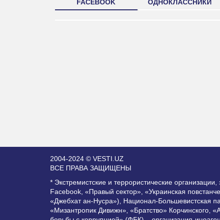
FACEBOOK
ОДНОКЛАССНИКИ
2004-2024 © VESTI.UZ
ВСЕ ПРАВА ЗАЩИЩЕНЫ
* Экстремистские и террористические организации
Facebook, «Правый сектор», «Украинская повстанч
«Джебхат ан-Нусра»), Национал-Большевистская п
«Мизантропик Дивижн», «Братство» Корчинского, «
борьбы с коррупцией» (ФБК) – организация-иноаге