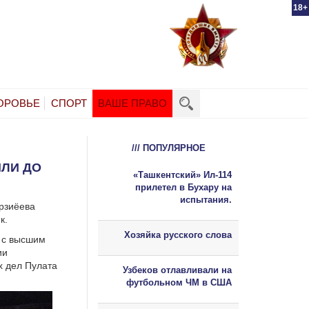
18+
ОРОВЬЕ
СПОРТ
ВАШЕ ПРАВО
/// ПОПУЛЯРНОЕ
ЛИ ДО
«Ташкентский» Ил-114
прилетел в Бухару на
испытания.
ирзиёева
к.
Хозяйка русского слова
 с высшим
ии
х дел Пулата
Узбеков отлавливали на
футбольном ЧМ в США