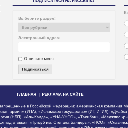
ПОДПИСАТЬСЯ НА РАССЫЛКУ
К
Выберите раздел:
Электронный адрес:
Отпишите меня
Подписаться
ГЛАВНАЯ
РЕКЛАМА НА САЙТЕ
, запрещенные в Российской Федерации: американская компания Me
еская армия» (УПА), «Исламское государство» (ИГ, ИГИЛ), «Джабх
артия (НБП), «Аль-Каида», «УНА-УНСО», «Талибан», «Меджлис кры
Артподготовка», «Тризуб им. Степана Бандеры», «НСО», «Славянск
нт, признанная экстремистской, запрещена в РФ и ликвидирована 