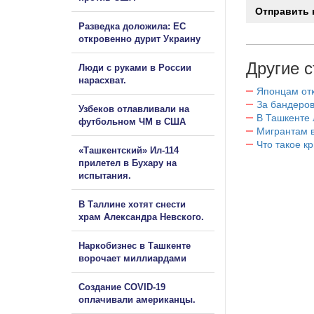
Разведка доложила: ЕС
откровенно дурит Украину
Другие с
Люди с руками в России
нарасхват.
Японцам отк
За бандеров
Узбеков отлавливали на
В Ташкенте 
футбольном ЧМ в США
Мигрантам в
Что такое к
«Ташкентский» Ил-114
прилетел в Бухару на
испытания.
В Таллине хотят снести
храм Александра Невского.
Наркобизнес в Ташкенте
ворочает миллиардами
Создание COVID-19
оплачивали американцы.