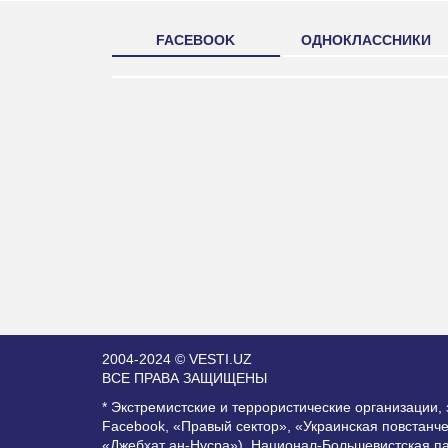
FACEBOOK
ОДНОКЛАССНИКИ
2004-2024 © VESTI.UZ
ВСЕ ПРАВА ЗАЩИЩЕНЫ
* Экстремистские и террористические организации
Facebook, «Правый сектор», «Украинская повстанч
«Джебхат ан-Нусра»), Национал-Большевистская п