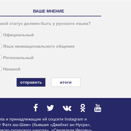
ВАШЕ МНЕНИЕ
акой статус должен быть у русского языка?
Официальный
Язык межнационального общения
Региональный
Никакой
итоги
ta и принадлежащие ей соцсети Instagram и
ат Фатх аш-Шам» (бывшая «Джабхат ан-Нусра»,
мско-татарского народа», «Свидетели Иеговы»,