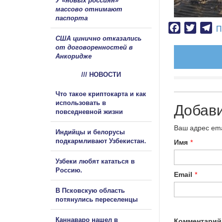
У «новых россиян»
массово отнимают
паспорта
Facebook
Twitter
Te
П
США цинично отказались
от договоренностей в
Анкоридже
/// НОВОСТИ
Что такое криптокарта и как
использовать в
Добав
повседневной жизни
Ваш адрес ema
Индийцы и белорусы
подкармливают Узбекистан.
Имя
*
Узбеки любят кататься в
Россию.
Email
*
В Псковскую область
потянулись переселенцы
Каннаваро нашел в
Комментарий