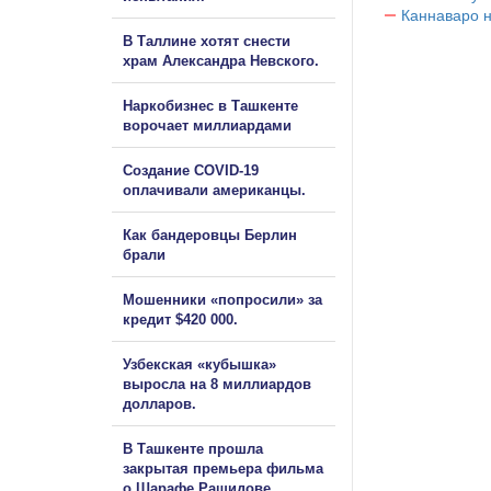
Каннаваро н
В Таллине хотят снести
храм Александра Невского.
Наркобизнес в Ташкенте
ворочает миллиардами
Создание COVID-19
оплачивали американцы.
Как бандеровцы Берлин
брали
Мошенники «попросили» за
кредит $420 000.
Узбекская «кубышка»
выросла на 8 миллиардов
долларов.
В Ташкенте прошла
закрытая премьера фильма
о Шарафе Рашидове.