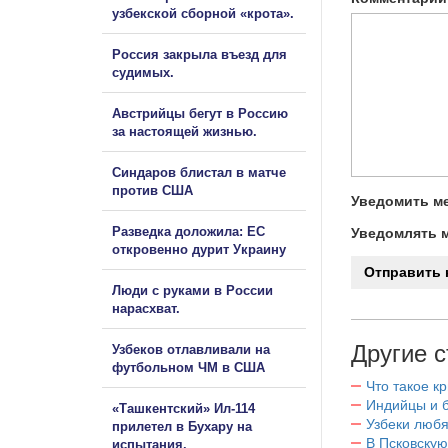
узбекской сборной «крота».
Россия закрыла въезд для
судимых.
Австрийцы бегут в Россию
за настоящей жизнью.
Синдаров блистал в матче
против США
Уведомить ме
Разведка доложила: ЕС
Уведомлять м
откровенно дурит Украину
Люди с руками в России
нарасхват.
Другие с
Узбеков отлавливали на
футбольном ЧМ в США
Что такое к
Индийцы и 
«Ташкентский» Ил-114
Узбеки любя
прилетел в Бухару на
В Псковскую
испытания.