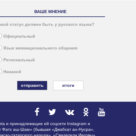
ВАШЕ МНЕНИЕ
акой статус должен быть у русского языка?
Официальный
Язык межнационального общения
Региональный
Никакой
итоги
ta и принадлежащие ей соцсети Instagram и
ат Фатх аш-Шам» (бывшая «Джабхат ан-Нусра»,
мско-татарского народа», «Свидетели Иеговы»,