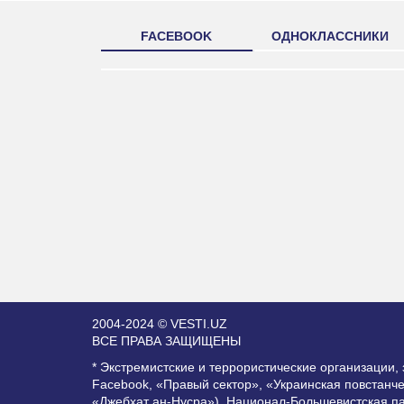
FACEBOOK
ОДНОКЛАССНИКИ
2004-2024 © VESTI.UZ
ВСЕ ПРАВА ЗАЩИЩЕНЫ
* Экстремистские и террористические организации
Facebook, «Правый сектор», «Украинская повстанч
«Джебхат ан-Нусра»), Национал-Большевистская п