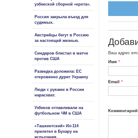
узбекской сборной «крота».
Россия закрыла въезд для
судимых.
Австрийцы бегут в Россию
Добав
за настоящей жизнью.
Ваш адрес ema
Синдаров блистал в матче
против США
Имя
*
Разведка доложила: ЕС
откровенно дурит Украину
Email
*
Люди с руками в России
нарасхват.
Узбеков отлавливали на
Комментарий
футбольном ЧМ в США
«Ташкентский» Ил-114
прилетел в Бухару на
испытания.