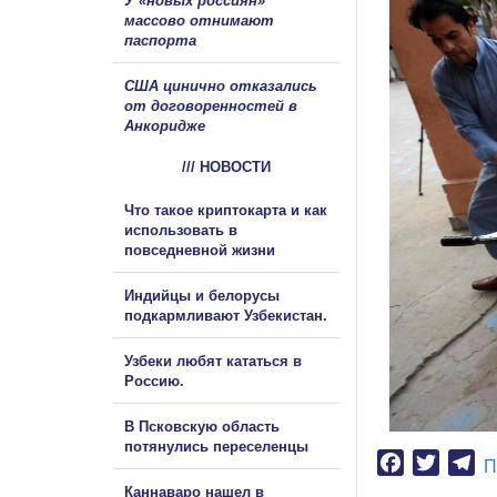
У «новых россиян»
массово отнимают
паспорта
США цинично отказались
от договоренностей в
Анкоридже
/// НОВОСТИ
Что такое криптокарта и как
использовать в
повседневной жизни
Индийцы и белорусы
подкармливают Узбекистан.
Узбеки любят кататься в
Россию.
В Псковскую область
потянулись переселенцы
Facebook
Twitter
Te
П
Каннаваро нашел в