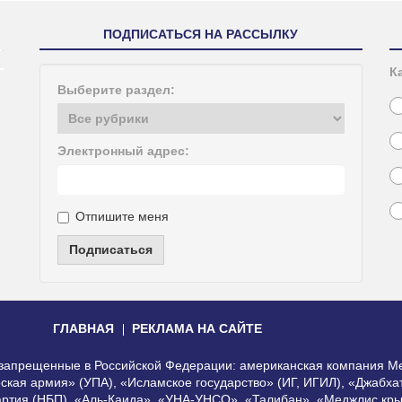
ПОДПИСАТЬСЯ НА РАССЫЛКУ
К
Выберите раздел:
Электронный адрес:
Отпишите меня
Подписаться
ГЛАВНАЯ
РЕКЛАМА НА САЙТЕ
, запрещенные в Российской Федерации: американская компания Me
еская армия» (УПА), «Исламское государство» (ИГ, ИГИЛ), «Джабх
артия (НБП), «Аль-Каида», «УНА-УНСО», «Талибан», «Меджлис кры