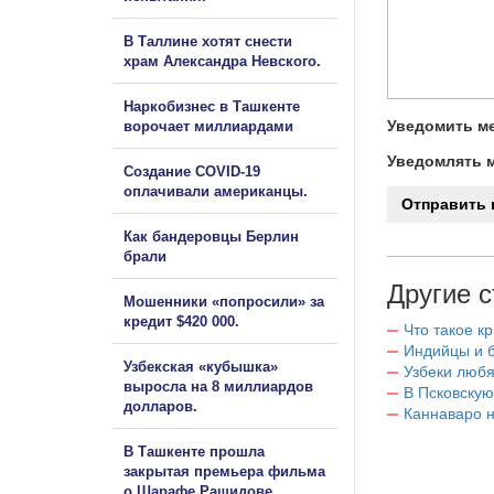
В Таллине хотят снести
храм Александра Невского.
Наркобизнес в Ташкенте
Уведомить ме
ворочает миллиардами
Уведомлять м
Создание COVID-19
оплачивали американцы.
Как бандеровцы Берлин
брали
Другие с
Мошенники «попросили» за
кредит $420 000.
Что такое к
Индийцы и 
Узбекская «кубышка»
Узбеки любя
выросла на 8 миллиардов
В Псковскую
долларов.
Каннаваро н
В Ташкенте прошла
закрытая премьера фильма
о Шарафе Рашидове.