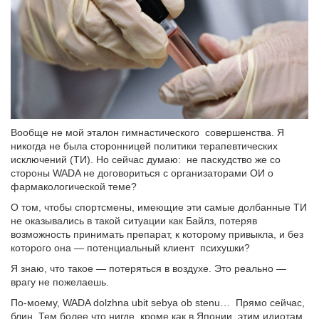
Вообще не мой эталон гимнастического совершенства. Я
никогда не была сторонницей политики терапевтических
исключений (ТИ). Но сейчас думаю: не паскудство же со
стороны WADA не договориться с организаторами ОИ о
фармакологической теме?
О том, чтобы спортсмены, имеющие эти самые долбанные ТИ
не оказывались в такой ситуации как Байлз, потеряв
возможность принимать препарат, к которому привыкла, и без
которого она — потенциальный клиент психушки?
Я знаю, что такое — потеряться в воздухе. Это реально —
врагу не пожелаешь.
По-моему, WADA dolzhna ubit sebya ob stenu… Прямо сейчас,
блин. Тем более что нигде, кроме как в Японии, этим идиотам