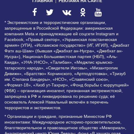
ГЛАВНАЯ
РЕКЛАМА НА САЙТЕ
* Экстремистские и террористические организации,
запрещенные в Российской Федерации: американская
компания Meta и принадлежащие ей соцсети Instagram и
Facebook, «Правый сектор», «Украинская повстанческая
армия» (УПА), «Исламское государство» (ИГ, ИГИЛ), «Джабхат
Фатх аш-Шам» (бывшая «Джабхат ан-Нусра», «Джебхат ан-
Нусра»), Национал-Большевистская партия (НБП), «Аль-
Каида», «УНА-УНСО», «Талибан», «Меджлис крымско-
татарского народа», «Свидетели Иеговы», «Мизантропик
Дивижн», «Братство» Корчинского, «Артподготовка», «Тризуб
им. Степана Бандеры», «НСО», «Славянский союз»,
«Формат-18», «Хизб ут-Тахрир», «Фонд борьбы с коррупцией»
(ФБК) – организация-иноагент, признанная экстремистской,
запрещена в РФ и ликвидирована по решению суда; её
основатель Алексей Навальный включён в перечень
террористов и экстремистов.
* Организации и граждане, признанные Минюстом РФ
иноагентами: Международное историко-просветительское,
благотворительное и правозащитное общество «Мемориал»,
Аналитический центр Юрия Левады, фонд «В защиту прав