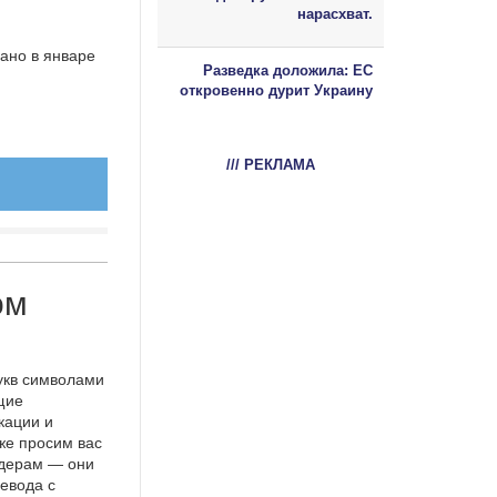
нарасхват.
ано в январе
Разведка доложила: ЕС
откровенно дурит Украину
/// РЕКЛАМА
ом
укв символами
щие
кации и
же просим вас
идерам — они
евода с