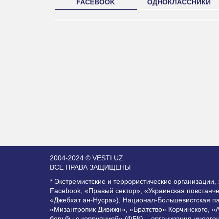
FACEBOOK
ОДНОКЛАССНИКИ
2004-2024 © VESTI.UZ
ВСЕ ПРАВА ЗАЩИЩЕНЫ
* Экстремистские и террористические организации
Facebook, «Правый сектор», «Украинская повстанч
«Джебхат ан-Нусра»), Национал-Большевистская п
«Мизантропик Дивижн», «Братство» Корчинского, «
борьбы с коррупцией» (ФБК) – организация-иноаге