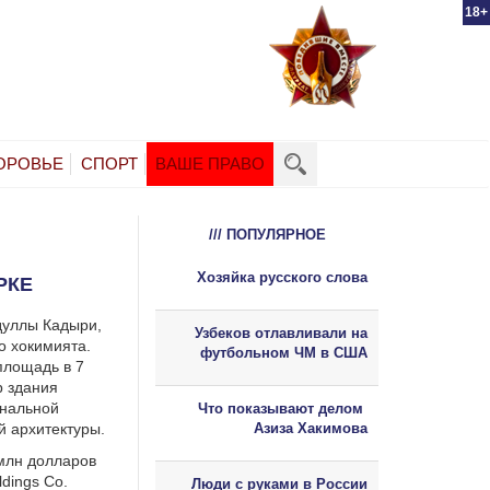
18+
ОРОВЬЕ
СПОРТ
ВАШЕ ПРАВО
/// ПОПУЛЯРНОЕ
Хозяйка русского слова
РКЕ
дуллы Кадыри,
Узбеков отлавливали на
о хокимията.
футбольном ЧМ в США
площадь в 7
р здания
ональной
Что показывают делом
й архитектуры.
Азиза Хакимова
млн долларов
ldings Co.
Люди с руками в России