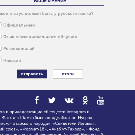
ВАШЕ МНЕНИЕ
акой статус должен быть у русского языка?
Официальный
Язык межнационального общения
Региональный
Никакой
итоги
ta и принадлежащие ей соцсети Instagram и
ат Фатх аш-Шам» (бывшая «Джабхат ан-Нусра»,
мско-татарского народа», «Свидетели Иеговы»,
ий союз», «Формат-18», «Хизб ут-Тахрир», «Фонд
по решению суда; её основатель Алексей Навальный