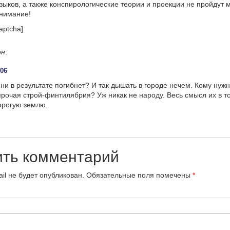
языков, а также конспирологические теории и проекции не пройдут
онимание!
aptcha]
он
:
:06
ени в результате погибнет? И так дышать в городе нечем. Кому нужн
 прочая строй-финтилябрия? Уж никак не народу. Весь смысл их в т
орогую землю.
ить комментарий
il не будет опубликован.
Обязательные поля помечены
*