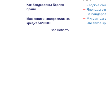
Как бандеровцы Берлин
«Адские са
брали
Японцам отк
За бандеров
Мигрантам в
Мошенники «попросили» за
Что такое к
кредит $420 000.
Все новости...