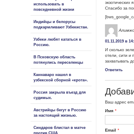
экзотических 
использовать в
Спасибо за п
повседневной жизни
[bws_google_c
Индийцы и белорусы
подкармливают Узбекистан.
Алимж
Узбеки любят кататься в
01.11.2019 в 14
Россию.
И сколько зел
отели, сити и
В Псковскую область
захватывать д
потянулись переселенцы
Ответить
Каннаваро нашел в
узбекской сборной «крота».
Добав
Россия закрыла въезд для
судимых.
Ваш адрес ema
Австрийцы бегут в Россию
Имя
*
за настоящей жизнью.
Синдаров блистал в матче
Email
*
против США