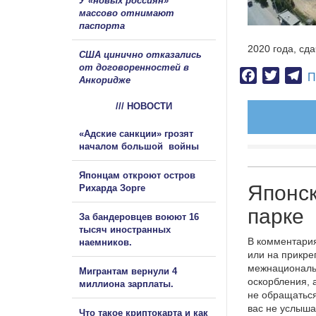
У «новых россиян»
массово отнимают
паспорта
2020 года, сд
США цинично отказались
от договоренностей в
Facebook
Twitter
Te
П
Анкоридже
/// НОВОСТИ
«Адские санкции» грозят
началом большой войны
Японцам откроют остров
Японск
Рихарда Зорге
парке
За бандеровцев воюют 16
тысяч иностранных
В комментария
наемников.
или на прикре
межнациональ
Мигрантам вернули 4
оскорбления, 
миллиона зарплаты.
не обращаться
вас не услыша
Что такое криптокарта и как