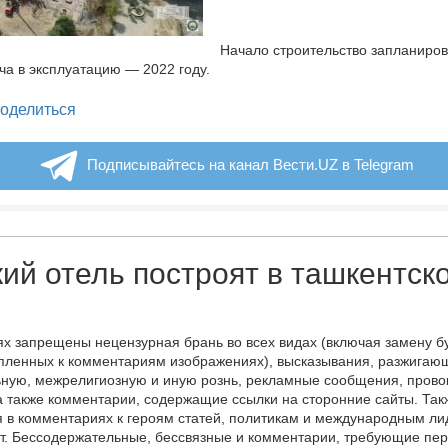
Начало строительство запланиров
ача в эксплуатацию — 2022 году.
legram
оделиться
Подписывайтесь на канал Вести.UZ в Telegram
ий отель построят в ташкентск
х запрещены нецензурная брань во всех видах (включая замену б
пленных к комментариям изображениях), высказывания, разжигаю
ную, межрелигиозную и иную рознь, рекламные сообщения, прово
а также комментарии, содержащие ссылки на сторонние сайты. Так
 в комментариях к героям статей, политикам и международным л
т. Бессодержательные, бессвязные и комментарии, требующие пер