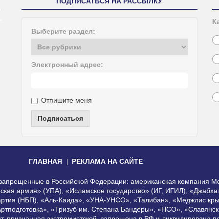
ПОДПИСАТЬСЯ НА РАССЫЛКУ
К
Выберите раздел:
Электронный адрес:
Отпишите меня
Подписаться
ГЛАВНАЯ
РЕКЛАМА НА САЙТЕ
, запрещенные в Российской Федерации: американская компания Me
еская армия» (УПА), «Исламское государство» (ИГ, ИГИЛ), «Джабх
артия (НБП), «Аль-Каида», «УНА-УНСО», «Талибан», «Меджлис кры
Артподготовка», «Тризуб им. Степана Бандеры», «НСО», «Славянск
нт, признанная экстремистской, запрещена в РФ и ликвидирована 