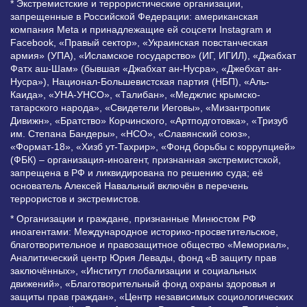
* Экстремистские и террористические организации,
запрещенные в Российской Федерации: американская
компания Meta и принадлежащие ей соцсети Instagram и
Facebook, «Правый сектор», «Украинская повстанческая
армия» (УПА), «Исламское государство» (ИГ, ИГИЛ), «Джабхат
Фатх аш-Шам» (бывшая «Джабхат ан-Нусра», «Джебхат ан-
Нусра»), Национал-Большевистская партия (НБП), «Аль-
Каида», «УНА-УНСО», «Талибан», «Меджлис крымско-
татарского народа», «Свидетели Иеговы», «Мизантропик
Дивижн», «Братство» Корчинского, «Артподготовка», «Тризуб
им. Степана Бандеры», «НСО», «Славянский союз»,
«Формат-18», «Хизб ут-Тахрир», «Фонд борьбы с коррупцией»
(ФБК) – организация-иноагент, признанная экстремистской,
запрещена в РФ и ликвидирована по решению суда; её
основатель Алексей Навальный включён в перечень
террористов и экстремистов.
* Организации и граждане, признанные Минюстом РФ
иноагентами: Международное историко-просветительское,
благотворительное и правозащитное общество «Мемориал»,
Аналитический центр Юрия Левады, фонд «В защиту прав
заключённых», «Институт глобализации и социальных
движений», «Благотворительный фонд охраны здоровья и
защиты прав граждан», «Центр независимых социологических