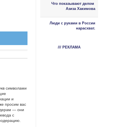
Что показывают делом
Азиза Хакимова
Люди с руками в России
нарасхват.
/// РЕКЛАМА
укв символами
щие
кации и
же просим вас
идерам — они
евода с
 модерацию.