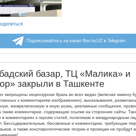
legram
оделиться
Подписывайтесь на канал Вести.UZ в Telegram
адский базар, ТЦ «Малика» и
ор» закрыли в Ташкенте
х запрещены нецензурная брань во всех видах (включая замену б
пленных к комментариям изображениях), высказывания, разжигаю
ную, межрелигиозную и иную рознь, рекламные сообщения, прово
а также комментарии, содержащие ссылки на сторонние сайты. Так
 в комментариях к героям статей, политикам и международным л
т. Бессодержательные, бессвязные и комментарии, требующие пер
языков, а также конспирологические теории и проекции не пройдут
онимание!