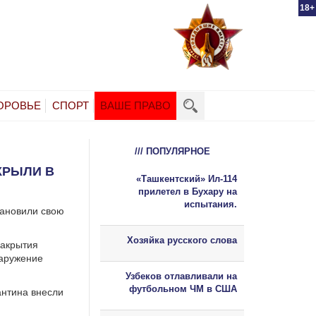
18+
ОРОВЬЕ
СПОРТ
ВАШЕ ПРАВО
/// ПОПУЛЯРНОЕ
КРЫЛИ В
«Ташкентский» Ил-114
прилетел в Бухару на
испытания.
тановили свою
Хозяйка русского слова
закрытия
наружение
Узбеков отлавливали на
футбольном ЧМ в США
антина внесли