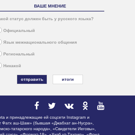
ВАШЕ МНЕНИЕ
акой статус должен быть у русского языка?
Официальный
Язык межнационального общения
Региональный
Никакой
итоги
ta и принадлежащие ей соцсети Instagram и
ат Фатх аш-Шам» (бывшая «Джабхат ан-Нусра»,
мско-татарского народа», «Свидетели Иеговы»,
ий союз», «Формат-18», «Хизб ут-Тахрир», «Фонд