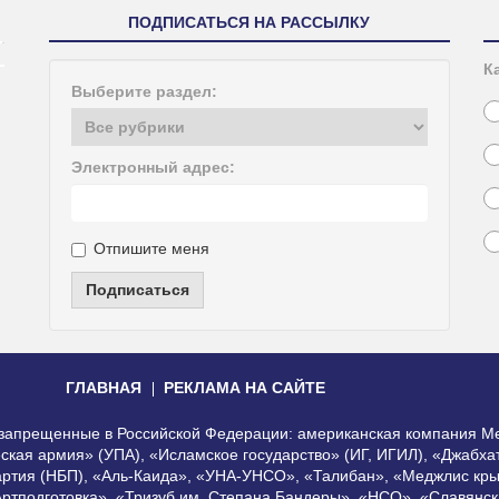
ПОДПИСАТЬСЯ НА РАССЫЛКУ
К
Выберите раздел:
Электронный адрес:
Отпишите меня
Подписаться
ГЛАВНАЯ
РЕКЛАМА НА САЙТЕ
, запрещенные в Российской Федерации: американская компания Me
еская армия» (УПА), «Исламское государство» (ИГ, ИГИЛ), «Джабх
артия (НБП), «Аль-Каида», «УНА-УНСО», «Талибан», «Меджлис кры
Артподготовка», «Тризуб им. Степана Бандеры», «НСО», «Славянск