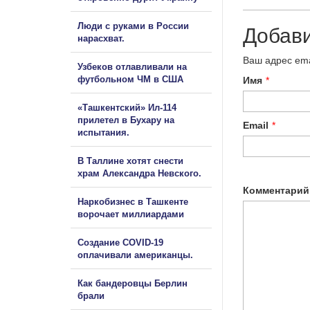
Люди с руками в России
Добав
нарасхват.
Ваш адрес ema
Узбеков отлавливали на
футбольном ЧМ в США
Имя
*
«Ташкентский» Ил-114
прилетел в Бухару на
Email
*
испытания.
В Таллине хотят снести
храм Александра Невского.
Комментарий
Наркобизнес в Ташкенте
ворочает миллиардами
Создание COVID-19
оплачивали американцы.
Как бандеровцы Берлин
брали