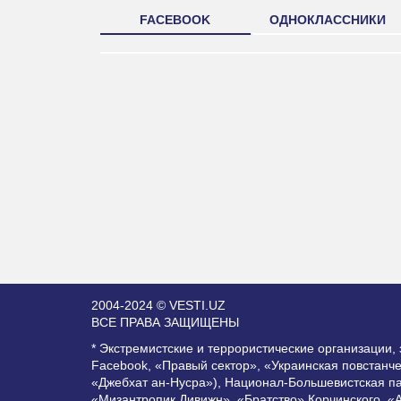
FACEBOOK
ОДНОКЛАССНИКИ
2004-2024 © VESTI.UZ
ВСЕ ПРАВА ЗАЩИЩЕНЫ
* Экстремистские и террористические организации
Facebook, «Правый сектор», «Украинская повстанч
«Джебхат ан-Нусра»), Национал-Большевистская п
«Мизантропик Дивижн», «Братство» Корчинского, «