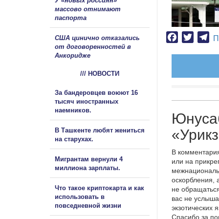
У «новых россиян»
массово отнимают
паспорта
Facebook
Twitter
Te
США цинично отказались
П
от договоренностей в
Анкоридже
/// НОВОСТИ
За бандеровцев воюют 16
тысяч иностранных
наемников.
Юнусаб
В Ташкенте любят жениться
«Урикз
на старухах.
В комментария
Мигрантам вернули 4
или на прикре
миллиона зарплаты.
межнациональ
оскорбления, 
Что такое криптокарта и как
не обращаться
использовать в
вас не услыша
повседневной жизни
экзотических 
Спасибо за п