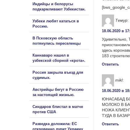
Индийцы и белорусы
[bws_google_c
подкармливают Узбекистан.
Темур
:
Узбеки любят кататься в
Россию.
18.06.2020 в 17
В Псковскую область
Удивительно, 
потянулись переселенцы
приостановили
здесь коронав
Каннаваро нашел в
183 строителе
узбекской сборной «крота».
Ответить
Россия закрыла въезд для
судимых.
mikl
:
Австрийцы бегут в Россию
18.06.2020 в 18
за настоящей жизнью.
ЮНАСАБАД Б
МОЛОКО В БА
Синдаров блистал в матче
НОЖА КЛИЕНТ
против США
ТУДА В БАЗАР
Разведка доложила: ЕС
Ответить
откровенно дурит Украину