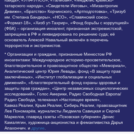
Каида», «УНА-УНСО», «Талибан», «Меджлис крымско-
татарского народа», «Свидетели Иеговы», «Мизантропик
Дивижн», «Братство» Корчинского, «Артподготовка», «Тризуб
им. Степана Бандеры», «НСО», «Славянский союз»,
«Формат-18», «Хизб ут-Тахрир», «Фонд борьбы с коррупцией»
(ФБК) – организация-иноагент, признанная экстремистской,
запрещена в РФ и ликвидирована по решению суда; её
основатель Алексей Навальный включён в перечень
террористов и экстремистов.
* Организации и граждане, признанные Минюстом РФ
иноагентами: Международное историко-просветительское,
благотворительное и правозащитное общество «Мемориал»,
Аналитический центр Юрия Левады, фонд «В защиту прав
заключённых», «Институт глобализации и социальных
движений», «Благотворительный фонд охраны здоровья и
защиты прав граждан», «Центр независимых социологических
исследований», Голос Америки, Радио Свободная Европа/
Радио Свобода, телеканал «Настоящее время»,
Кавказ.Реалии, Крым.Реалии, Сибирь.Реалии, правозащитник
Лев Пономарёв, журналисты Людмила Савицкая и Сергей
Маркелов, главред газеты «Псковская губерния» Денис
Камалягин, художница-акционистка и фемактивистка Дарья
Апахончич. и
другие
.