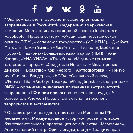
* Экстремистские и террористические организации,
запрещенные в Российской Федерации: американская
компания Meta и принадлежащие ей соцсети Instagram и
Facebook, «Правый сектор», «Украинская повстанческая
армия» (УПА), «Исламское государство» (ИГ, ИГИЛ), «Джабхат
Фатх аш-Шам» (бывшая «Джабхат ан-Нусра», «Джебхат ан-
Нусра»), Национал-Большевистская партия (НБП), «Аль-
Каида», «УНА-УНСО», «Талибан», «Меджлис крымско-
татарского народа», «Свидетели Иеговы», «Мизантропик
Дивижн», «Братство» Корчинского, «Артподготовка», «Тризуб
им. Степана Бандеры», «НСО», «Славянский союз»,
«Формат-18», «Хизб ут-Тахрир», «Фонд борьбы с коррупцией»
(ФБК) – организация-иноагент, признанная экстремистской,
запрещена в РФ и ликвидирована по решению суда; её
основатель Алексей Навальный включён в перечень
террористов и экстремистов.
* Организации и граждане, признанные Минюстом РФ
иноагентами: Международное историко-просветительское,
благотворительное и правозащитное общество «Мемориал»,
Аналитический центр Юрия Левады, фонд «В защиту прав