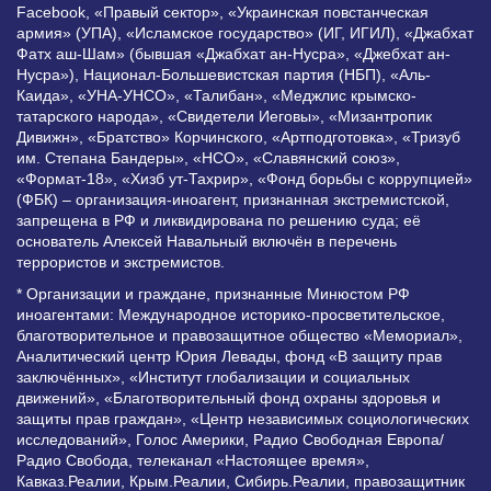
Facebook, «Правый сектор», «Украинская повстанческая
армия» (УПА), «Исламское государство» (ИГ, ИГИЛ), «Джабхат
Фатх аш-Шам» (бывшая «Джабхат ан-Нусра», «Джебхат ан-
Нусра»), Национал-Большевистская партия (НБП), «Аль-
Каида», «УНА-УНСО», «Талибан», «Меджлис крымско-
татарского народа», «Свидетели Иеговы», «Мизантропик
Дивижн», «Братство» Корчинского, «Артподготовка», «Тризуб
им. Степана Бандеры», «НСО», «Славянский союз»,
«Формат-18», «Хизб ут-Тахрир», «Фонд борьбы с коррупцией»
(ФБК) – организация-иноагент, признанная экстремистской,
запрещена в РФ и ликвидирована по решению суда; её
основатель Алексей Навальный включён в перечень
террористов и экстремистов.
* Организации и граждане, признанные Минюстом РФ
иноагентами: Международное историко-просветительское,
благотворительное и правозащитное общество «Мемориал»,
Аналитический центр Юрия Левады, фонд «В защиту прав
заключённых», «Институт глобализации и социальных
движений», «Благотворительный фонд охраны здоровья и
защиты прав граждан», «Центр независимых социологических
исследований», Голос Америки, Радио Свободная Европа/
Радио Свобода, телеканал «Настоящее время»,
Кавказ.Реалии, Крым.Реалии, Сибирь.Реалии, правозащитник