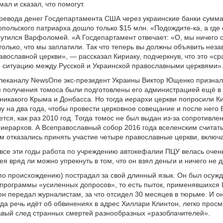
ал и сказал, что помогут.
ревода денег Госдепартамента США через украинские банки сумма
опольского патриарха дошло только $15 млн. «Подождите-ка, а где
утился Варфоломей. «А Госдепартамент отвечает: «О, мы ничего о
только, что мы заплатили. Так что теперь вы должны объявить нез
авославной церкви», — рассказал Кириаку, подчеркнув, что это «ср
 ситуацию между Русской и Украинской православными церквями»
леканалу NewsOne экс-президент Украины Виктор Ющенко призналс
 получения томоса были подготовлены его администрацией ещё в 
 никакого Крыма и Донбасса. Но тогда иерархи церкви попросили К
зу на два года, чтобы провести церковное совещание и после него
тся, как раз 2010 год. Тогда томос не был выдан из-за сопротивле
иерархов. А Всеправославный собор 2016 года вселенским считать
ём отказались принять участие четыре православные церкви, включ
все эти годы работа по учреждению автокефалии ПЦУ велась очень
я вряд ли можно упрекнуть в том, что он взял деньги и ничего не 
 по происхождению) пострадал за свой длинный язык. Он был осужд
программы «усиленных допросов», то есть пыток, применявшихся 
 передал журналистам, за что отсидел 30 месяцев в тюрьме. И о
гда речь идёт об обвинениях в адрес Хиллари Клинтон, легко прос
вый след странных смертей разнообразных «разоблачителей».