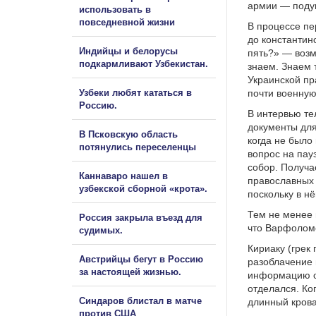
армии — подум
использовать в
повседневной жизни
В процессе пе
до константин
Индийцы и белорусы
пять?» — возм
подкармливают Узбекистан.
знаем. Знаем 
Украинской пр
Узбеки любят кататься в
почти военную
Россию.
В интервью те
документы для
В Псковскую область
когда не было
потянулись переселенцы
вопрос на пау
собор. Получае
Каннаваро нашел в
православных 
узбекской сборной «крота».
поскольку в н
Тем не менее 
Россия закрыла въезд для
что Варфоломе
судимых.
Кириаку (грек
Австрийцы бегут в Россию
разоблачение 
за настоящей жизнью.
информацию он
отделался. Ко
Синдаров блистал в матче
длинный крова
против США