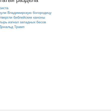
риста
нули Владимирскую богородицу
твергли библейские каноны
тырь изгнал западных бесов
 Дональд Трамп