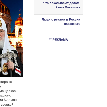
Что показывают делом
Азиза Хакимова
Люди с руками в России
нарасхват.
/// РЕКЛАМА
нтервью
а
ую церковь
иарха».
ли $20 млн
турецкой