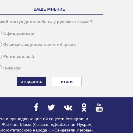
ВАШЕ МНЕНИЕ
акой статус должен быть у русского языка?
Официальный
Язык межнационального общения
Региональный
Никакой
итоги
ta и принадлежащие ей соцсети Instagram и
ат Фатх аш-Шам» (бывшая «Джабхат ан-Нусра»,
мско-татарского народа», «Свидетели Иеговы»,