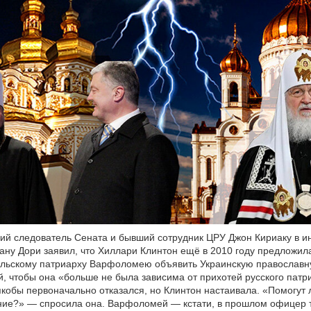
й следователь Сената и бывший сотрудник ЦРУ Джон Кириаку в и
ану Дори заявил, что Хиллари Клинтон ещё в 2010 году предложил
ольскому патриарху Варфоломею объявить Украинскую православн
, чтобы она «больше не была зависима от прихотей русского патр
обы первоначально отказался, но Клинтон настаивала. «Помогут 
ние?» — спросила она. Варфоломей — кстати, в прошлом офицер 