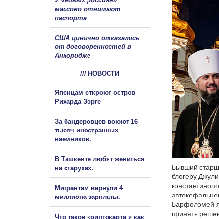
У «новых россиян»
массово отнимают
паспорта
США цинично отказались
от договоренностей в
Анкоридже
/// НОВОСТИ
Японцам откроют остров
Рихарда Зорге
За бандеровцев воюют 16
тысяч иностранных
наемников.
В Ташкенте любят жениться
Бывший старши
на старухах.
блогеру Джули
константиноп
Мигрантам вернули 4
автокефальной
миллиона зарплаты.
Варфоломей як
принять реше
Что такое криптокарта и как