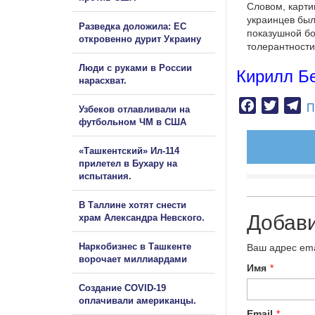
Словом, карти
украинцев был
Разведка доложила: ЕС
показушной бо
откровенно дурит Украину
толерантности
Люди с руками в России
Кирилл Б
нарасхват.
Facebook
Twitter
Te
П
Узбеков отлавливали на
футбольном ЧМ в США
«Ташкентский» Ил-114
прилетел в Бухару на
испытания.
В Таллине хотят снести
Добав
храм Александра Невского.
Наркобизнес в Ташкенте
Ваш адрес ema
ворочает миллиардами
Имя
*
Создание COVID-19
оплачивали американцы.
Email
*