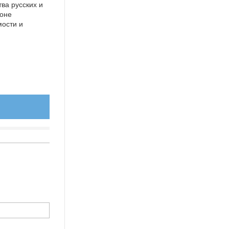
ва русских и
фоне
мости и