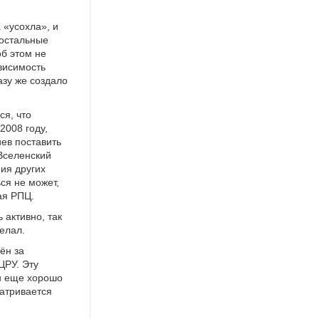
 «усохла», и
 остальные
б этом не
ависимость
азу же создало
.
я, что
2008 году,
иев поставить
 Вселенский
ния других
ся не может,
ая РПЦ.
 активно, так
делал.
ён за
ЦРУ. Эту
н еще хорошо
матривается