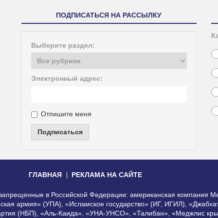
ПОДПИСАТЬСЯ НА РАССЫЛКУ
К
Выберите раздел:
Электронный адрес:
Отпишите меня
Подписаться
ГЛАВНАЯ
РЕКЛАМА НА САЙТЕ
, запрещенные в Российской Федерации: американская компания Me
еская армия» (УПА), «Исламское государство» (ИГ, ИГИЛ), «Джабх
артия (НБП), «Аль-Каида», «УНА-УНСО», «Талибан», «Меджлис кры