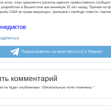
на ясна: план церковного раскола единого православного сообщест
 разработан в Вашингтоне как минимум 15 лет назад. Причем на 
рьбы США за права верующих, призывов к свободе совести, терпи
.
енедиктов
legram
оделиться
Подписывайтесь на канал Вести.UZ в Telegram
ить комментарий
il не будет опубликован.
Обязательные поля помечены
*