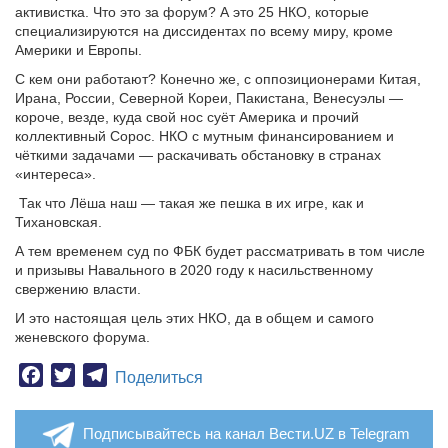
активистка. Что это за форум? А это 25 НКО, которые
специализируются на диссидентах по всему миру, кроме
Америки и Европы.
С кем они работают? Конечно же, с оппозиционерами Китая,
Ирана, России, Северной Кореи, Пакистана, Венесуэлы —
короче, везде, куда свой нос суёт Америка и прочий
коллективный Сорос. НКО с мутным финансированием и
чёткими задачами — раскачивать обстановку в странах
«интереса».
Так что Лёша наш — такая же пешка в их игре, как и
Тихановская.
А тем временем суд по ФБК будет рассматривать в том числе
и призывы Навального в 2020 году к насильственному
свержению власти.
И это настоящая цель этих НКО, да в общем и самого
женевского форума.
Facebook
Twitter
Telegram
Поделиться
Подписывайтесь на канал Вести.UZ в Telegram