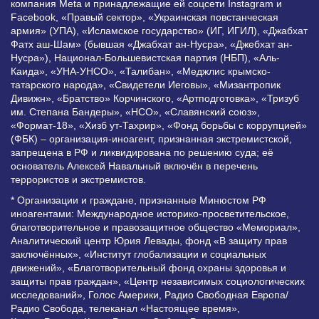
компания Meta и принадлежащие ей соцсети Instagram и
Facebook, «Правый сектор», «Украинская повстанческая
армия» (УПА), «Исламское государство» (ИГ, ИГИЛ), «Джабхат
Фатх аш-Шам» (бывшая «Джабхат ан-Нусра», «Джебхат ан-
Нусра»), Национал-Большевистская партия (НБП), «Аль-
Каида», «УНА-УНСО», «Талибан», «Меджлис крымско-
татарского народа», «Свидетели Иеговы», «Мизантропик
Дивижн», «Братство» Корчинского, «Артподготовка», «Тризуб
им. Степана Бандеры», «НСО», «Славянский союз»,
«Формат-18», «Хизб ут-Тахрир», «Фонд борьбы с коррупцией»
(ФБК) – организация-иноагент, признанная экстремистской,
запрещена в РФ и ликвидирована по решению суда; её
основатель Алексей Навальный включён в перечень
террористов и экстремистов.
* Организации и граждане, признанные Минюстом РФ
иноагентами: Международное историко-просветительское,
благотворительное и правозащитное общество «Мемориал»,
Аналитический центр Юрия Левады, фонд «В защиту прав
заключённых», «Институт глобализации и социальных
движений», «Благотворительный фонд охраны здоровья и
защиты прав граждан», «Центр независимых социологических
исследований», Голос Америки, Радио Свободная Европа/
Радио Свобода, телеканал «Настоящее время»,