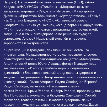
Нусра»), Национал-Большевистская партия (НБП), «Аль-
Каида», «УНА-УНСО», «Талибан», «Меджлис крымско-
татарского народа», «Свидетели Иеговы», «Мизантропик
Дивижн», «Братство» Корчинского, «Артподготовка», «Тризуб
им. Степана Бандеры», «НСО», «Славянский союз»,
«Формат-18», «Хизб ут-Тахрир», «Фонд борьбы с коррупцией»
(ФБК) – организация-иноагент, признанная экстремистской,
запрещена в РФ и ликвидирована по решению суда; её
основатель Алексей Навальный включён в перечень
террористов и экстремистов.
* Организации и граждане, признанные Минюстом РФ
иноагентами: Международное историко-просветительское,
благотворительное и правозащитное общество «Мемориал»,
Аналитический центр Юрия Левады, фонд «В защиту прав
заключённых», «Институт глобализации и социальных
движений», «Благотворительный фонд охраны здоровья и
защиты прав граждан», «Центр независимых социологических
исследований», Голос Америки, Радио Свободная Европа/
Радио Свобода, телеканал «Настоящее время»,
Кавказ.Реалии, Крым.Реалии, Сибирь.Реалии, правозащитник
Лев Пономарёв, журналисты Людмила Савицкая и Сергей
Маркелов, главред газеты «Псковская губерния» Денис
Камалягин, художница-акционистка и фемактивистка Дарья