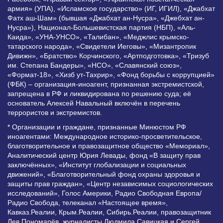
армия» (УПА), «Исламское государство» (ИГ, ИГИЛ), «Джабхат
Фатх аш-Шам» (бывшая «Джабхат ан-Нусра», «Джебхат ан-
Нусра»), Национал-Большевистская партия (НБП), «Аль-
Каида», «УНА-УНСО», «Талибан», «Меджлис крымско-
татарского народа», «Свидетели Иеговы», «Мизантропик
Дивижн», «Братство» Корчинского, «Артподготовка», «Тризуб
им. Степана Бандеры», «НСО», «Славянский союз»,
«Формат-18», «Хизб ут-Тахрир», «Фонд борьбы с коррупцией»
(ФБК) – организация-иноагент, признанная экстремистской,
запрещена в РФ и ликвидирована по решению суда; её
основатель Алексей Навальный включён в перечень
террористов и экстремистов.
* Организации и граждане, признанные Минюстом РФ
иноагентами: Международное историко-просветительское,
благотворительное и правозащитное общество «Мемориал»,
Аналитический центр Юрия Левады, фонд «В защиту прав
заключённых», «Институт глобализации и социальных
движений», «Благотворительный фонд охраны здоровья и
защиты прав граждан», «Центр независимых социологических
исследований», Голос Америки, Радио Свободная Европа/
Радио Свобода, телеканал «Настоящее время»,
Кавказ.Реалии, Крым.Реалии, Сибирь.Реалии, правозащитник
Лев Пономарёв, журналисты Людмила Савицкая и Сергей