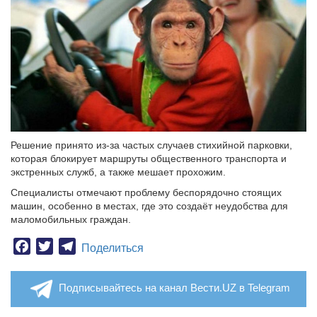
Решение принято из-за частых случаев стихийной парковки,
которая блокирует маршруты общественного транспорта и
экстренных служб, а также мешает прохожим.
Специалисты отмечают проблему беспорядочно стоящих
машин, особенно в местах, где это создаёт неудобства для
маломобильных граждан.
Facebook
Twitter
Telegram
Поделиться
Подписывайтесь на канал Вести.UZ в Telegram