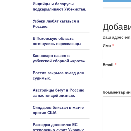
Индийцы и белорусы
подкармливают Узбекистан.
Узбеки любят кататься в
Добав
Россию.
Ваш адрес ema
В Псковскую область
потянулись переселенцы
Имя
*
Каннаваро нашел в
узбекской сборной «крота».
Email
*
Россия закрыла въезд для
судимых.
Австрийцы бегут в Россию
Комментарий
за настоящей жизнью.
Синдаров блистал в матче
против США
Разведка доложила: ЕС
откровенно дурит Украину