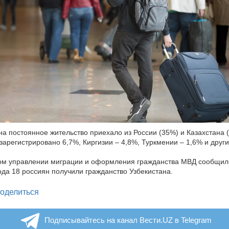
на постоянное жительство приехало из России (35%) и Казахстана (
зарегистрировано 6,7%, Киргизии – 4,8%, Туркмении – 1,6% и други
ом управлении миграции и оформления гражданства МВД сообщили
ода 18 россиян получили гражданство Узбекистана.
legram
оделиться
Подписывайтесь на канал Вести.UZ в Telegram