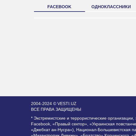
FACEBOOK
ОДНОКЛАССНИКИ
2004-2024 © VESTI.UZ
ВСЕ ПРАВА ЗАЩИЩЕНЫ
* Экстремистские и террористические организации
Facebook, «Правый сектор», «Украинская повстанч
«Джебхат ан-Нусра»), Национал-Большевистская п
«Мизантропик Дивижн», «Братство» Корчинского, «