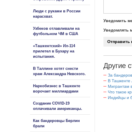
Люди с руками в России
нарасхват.
Уведомить ме
Узбеков отлавливали на
Уведомлять м
футбольном ЧМ в США
«Ташкентский» Ил-114
прилетел в Бухару на
испытания.
Другие с
В Таллине хотят снести
храм Александра Невского.
За бандеров
В Ташкенте 
Наркобизнес в Ташкенте
Мигрантам в
ворочает миллиардами
Что такое к
Индийцы и 
Создание COVID-19
оплачивали американцы.
Как бандеровцы Берлин
брали