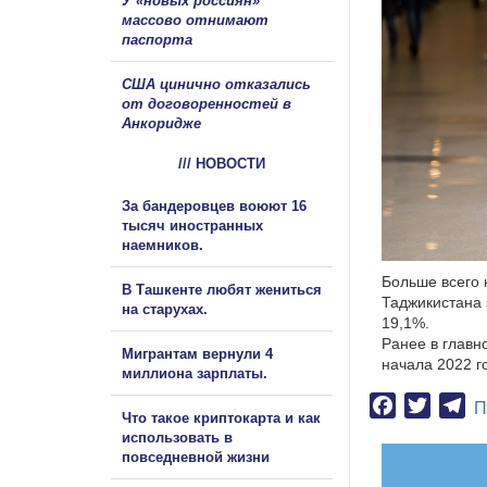
У «новых россиян»
массово отнимают
паспорта
США цинично отказались
от договоренностей в
Анкоридже
/// НОВОСТИ
За бандеровцев воюют 16
тысяч иностранных
наемников.
Больше всего 
В Ташкенте любят жениться
Таджикистана 
на старухах.
19,1%.
Ранее в главн
Мигрантам вернули 4
начала 2022 г
миллиона зарплаты.
Facebook
Twitter
Te
П
Что такое криптокарта и как
использовать в
повседневной жизни