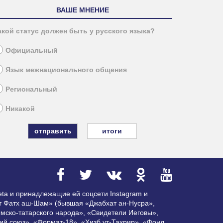
ВАШЕ МНЕНИЕ
акой статус должен быть у русского языка?
Официальный
Язык межнационального общения
Региональный
Никакой
итоги
ta и принадлежащие ей соцсети Instagram и
ат Фатх аш-Шам» (бывшая «Джабхат ан-Нусра»,
мско-татарского народа», «Свидетели Иеговы»,
ий союз», «Формат-18», «Хизб ут-Тахрир», «Фонд