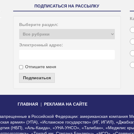
ПОДПИСАТЬСЯ НА РАССЫЛКУ
К
Выберите раздел:
Электронный адрес:
Отпишите меня
Подписаться
ГЛАВНАЯ
РЕКЛАМА НА САЙТЕ
, запрещенные в Российской Федерации: американская компания Me
еская армия» (УПА), «Исламское государство» (ИГ, ИГИЛ), «Джабх
артия (НБП), «Аль-Каида», «УНА-УНСО», «Талибан», «Меджлис кры
Артподготовка», «Тризуб им. Степана Бандеры», «НСО», «Славянск