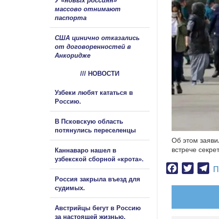
У «новых россиян»
массово отнимают
паспорта
США цинично отказались
от договоренностей в
Анкоридже
/// НОВОСТИ
Узбеки любят кататься в
Россию.
В Псковскую область
потянулись переселенцы
Об этом заяви
встрече секре
Каннаваро нашел в
узбекской сборной «крота».
Facebook
Twitter
Te
П
Россия закрыла въезд для
судимых.
Австрийцы бегут в Россию
за настоящей жизнью.