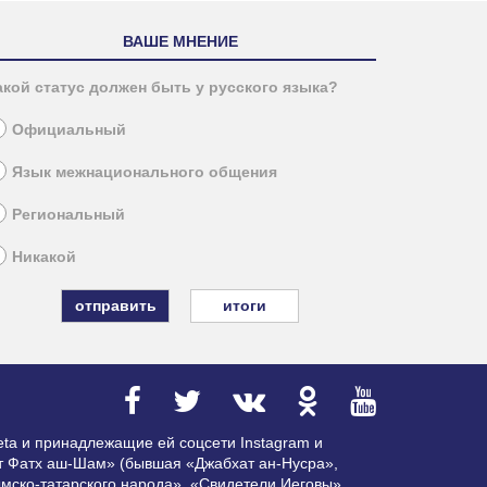
ВАШЕ МНЕНИЕ
акой статус должен быть у русского языка?
Официальный
Язык межнационального общения
Региональный
Никакой
итоги
ta и принадлежащие ей соцсети Instagram и
ат Фатх аш-Шам» (бывшая «Джабхат ан-Нусра»,
мско-татарского народа», «Свидетели Иеговы»,