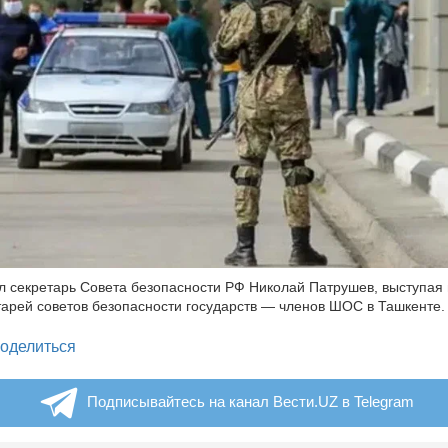
л секретарь Совета безопасности РФ Николай Патрушев, выступая 
тарей советов безопасности государств — членов ШОС в Ташкенте.
legram
оделиться
Подписывайтесь на канал Вести.UZ в Telegram