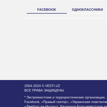
FACEBOOK
ОДНОКЛАССНИКИ
2004-2024 © VESTI.UZ
ВСЕ ПРАВА ЗАЩИЩЕНЫ
* Экстремистские и террористические организации
Facebook, «Правый сектор», «Украинская повстанч
«Джебхат ан-Нусра»), Национал-Большевистская п