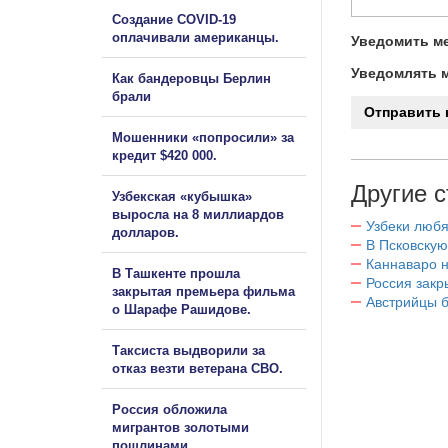
Создание COVID-19
оплачивали американцы.
Уведомить ме
Уведомлять м
Как бандеровцы Берлин
брали
Мошенники «попросили» за
кредит $420 000.
Другие с
Узбекская «кубышка»
выросла на 8 миллиардов
Узбеки любя
долларов.
В Псковскую
Каннаваро н
В Ташкенте прошла
Россия закр
закрытая премьера фильма
Австрийцы б
о Шарафе Рашидове.
Таксиста выдворили за
отказ везти ветерана СВО.
Россия обложила
мигрантов золотыми
пошлинами.