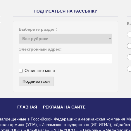
ПОДПИСАТЬСЯ НА РАССЫЛКУ
К
Выберите раздел:
Электронный адрес:
Отпишите меня
Подписаться
ГЛАВНАЯ
РЕКЛАМА НА САЙТЕ
, запрещенные в Российской Федерации: американская компания Me
еская армия» (УПА), «Исламское государство» (ИГ, ИГИЛ), «Джабх
артия (НБП), «Аль-Каида», «УНА-УНСО», «Талибан», «Меджлис кры