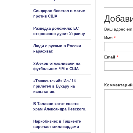
Синдаров блистал в матче
Добав
против США
Разведка доложила: ЕС
Ваш адрес ema
откровенно дурит Украину
Имя
*
Люди с руками в России
нарасхват.
Email
*
Узбеков отлавливали на
футбольном ЧМ в США
«Ташкентский» Ил-114
Комментарий
прилетел в Бухару на
испытания.
В Таллине хотят снести
храм Александра Невского.
Наркобизнес в Ташкенте
ворочает миллиардами