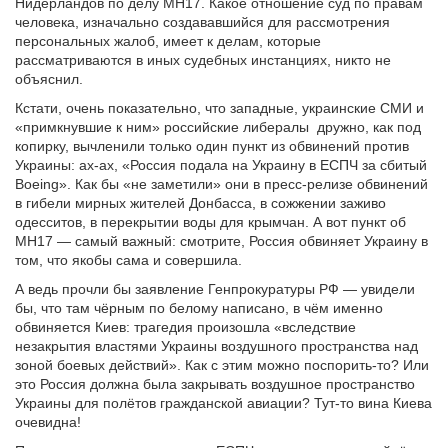
Нидерландов по делу MH17. Какое отношение суд по правам
человека, изначально создававшийся для рассмотрения
персональных жалоб, имеет к делам, которые
рассматриваются в иных судебных инстанциях, никто не
объяснил.
Кстати, очень показательно, что западные, украинские СМИ и
«примкнувшие к ним» российские либералы дружно, как под
копирку, вычленили только один пункт из обвинений против
Украины: ах-ах, «Россия подала на Украину в ЕСПЧ за сбитый
Boeing». Как бы «не заметили» они в пресс-релизе обвинений
в гибели мирных жителей Донбасса, в сожжении заживо
одесситов, в перекрытии воды для крымчан. А вот пункт об
MH17 — самый важный: смотрите, Россия обвиняет Украину в
том, что якобы сама и совершила.
А ведь прочли бы заявление Генпрокуратуры РФ — увидели
бы, что там чёрным по белому написано, в чём именно
обвиняется Киев: трагедия произошла «вследствие
незакрытия властями Украины воздушного пространства над
зоной боевых действий». Как с этим можно поспорить-то? Или
это Россия должна была закрывать воздушное пространство
Украины для полётов гражданской авиации? Тут-то вина Киева
очевидна!