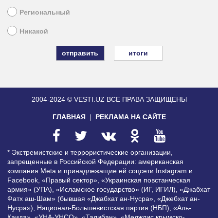
Региональный
Никакой
итоги
2004-2024 © VESTI.UZ
ВСЕ ПРАВА ЗАЩИЩЕНЫ
ГЛАВНАЯ
РЕКЛАМА НА САЙТЕ
* Экстремистские и террористические организации,
запрещенные в Российской Федерации: американская
компания Meta и принадлежащие ей соцсети Instagram и
Facebook, «Правый сектор», «Украинская повстанческая
армия» (УПА), «Исламское государство» (ИГ, ИГИЛ), «Джабхат
Фатх аш-Шам» (бывшая «Джабхат ан-Нусра», «Джебхат ан-
Нусра»), Национал-Большевистская партия (НБП), «Аль-
Каида», «УНА-УНСО», «Талибан», «Меджлис крымско-