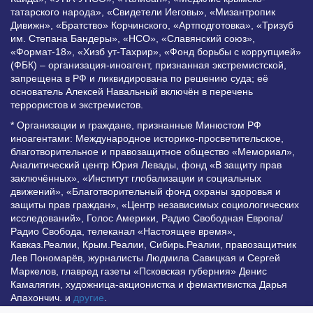
татарского народа», «Свидетели Иеговы», «Мизантропик
Дивижн», «Братство» Корчинского, «Артподготовка», «Тризуб
им. Степана Бандеры», «НСО», «Славянский союз»,
«Формат-18», «Хизб ут-Тахрир», «Фонд борьбы с коррупцией»
(ФБК) – организация-иноагент, признанная экстремистской,
запрещена в РФ и ликвидирована по решению суда; её
основатель Алексей Навальный включён в перечень
террористов и экстремистов.
* Организации и граждане, признанные Минюстом РФ
иноагентами: Международное историко-просветительское,
благотворительное и правозащитное общество «Мемориал»,
Аналитический центр Юрия Левады, фонд «В защиту прав
заключённых», «Институт глобализации и социальных
движений», «Благотворительный фонд охраны здоровья и
защиты прав граждан», «Центр независимых социологических
исследований», Голос Америки, Радио Свободная Европа/
Радио Свобода, телеканал «Настоящее время»,
Кавказ.Реалии, Крым.Реалии, Сибирь.Реалии, правозащитник
Лев Пономарёв, журналисты Людмила Савицкая и Сергей
Маркелов, главред газеты «Псковская губерния» Денис
Камалягин, художница-акционистка и фемактивистка Дарья
Апахончич. и
другие
.