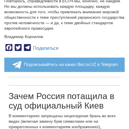
Повторюсь, справедливости в ЕСПЧ мы, конечно, не найдём.
Но мы должны использовать каждую площадку, каждую
возможность для того, чтобы привлекать внимание мировой
общественности к теме преступлений украинского государства
против человечности — и да, к теме двойных стандартов
европейского правосудия.
Владимир Корнилов
Facebook
Twitter
Telegram
Поделиться
Подписывайтесь на канал Вести.UZ в Telegram
Зачем Россия потащила в
суд официальный Киев
В комментариях запрещены нецензурная брань во всех
видах (включая замену букв символами или на
прикрепленных к комментариям изображениях),