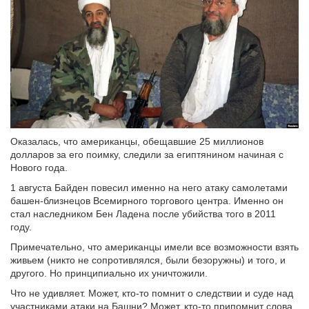
Оказалась, что американцы, обещавшие 25 миллионов
долларов за его поимку, следили за египтянином начиная с
Нового года.
1 августа Байден повесил именно на него атаку самолетами
башен-близнецов Всемирного торгового центра. Именно он
стал наследником Бен Ладена после убийства того в 2011
году.
Примечательно, что американцы имели все возможности взять
живьем (никто не сопротивлялся, были безоружны) и того, и
другого. Но принципиально их уничтожили.
Что не удивляет. Может, кто-то помнит о следствии и суде над
участниками атаки на Башни? Может, кто-то припомнит слова