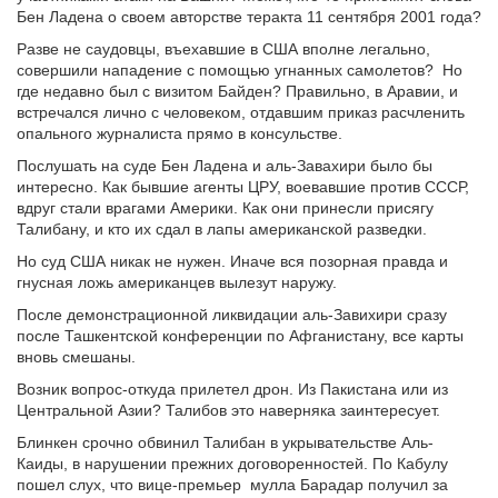
Бен Ладена о своем авторстве теракта 11 сентября 2001 года?
Разве не саудовцы, въехавшие в США вполне легально,
совершили нападение с помощью угнанных самолетов? Но
где недавно был с визитом Байден? Правильно, в Аравии, и
встречался лично с человеком, отдавшим приказ расчленить
опального журналиста прямо в консульстве.
Послушать на суде Бен Ладена и аль-Завахири было бы
интересно. Как бывшие агенты ЦРУ, воевавшие против СССР,
вдруг стали врагами Америки. Как они принесли присягу
Талибану, и кто их сдал в лапы американской разведки.
Но суд США никак не нужен. Иначе вся позорная правда и
гнусная ложь американцев вылезут наружу.
После демонстрационной ликвидации аль-Завихири сразу
после Ташкентской конференции по Афганистану, все карты
вновь смешаны.
Возник вопрос-откуда прилетел дрон. Из Пакистана или из
Центральной Азии? Талибов это наверняка заинтересует.
Блинкен срочно обвинил Талибан в укрывательстве Аль-
Каиды, в нарушении прежних договоренностей. По Кабулу
пошел слух, что вице-премьер мулла Барадар получил за