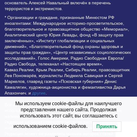
основатель Алексей Навальный включён в перечень
террористов и экстремистов.
* Организации и граждане, признанные Минюстом РФ
иноагентами: Международное историко-просветительское,
благотворительное и правозащитное общество «Мемориал»,
Аналитический центр Юрия Левады, фонд «В защиту прав
заключённых», «Институт глобализации и социальных
движений», «Благотворительный фонд охраны здоровья и
защиты прав граждан», «Центр независимых социологических
исследований», Голос Америки, Радио Свободная Европа/
Радио Свобода, телеканал «Настоящее время»,
Кавказ.Реалии, Крым.Реалии, Сибирь.Реалии, правозащитник
Лев Пономарёв, журналисты Людмила Савицкая и Сергей
Маркелов, главред газеты «Псковская губерния» Денис
Камалягин, художница-акционистка и фемактивистка Дарья
Апахончич. и
другие
.
Мы используем cookie-файлы для наилучшего
Все права защищены и охраняются законом. Любое
представления нашего сайта. Продолжая
использование материалов сайта допустимо при условии
использовать этот сайт, вы соглашаетесь с
наличия активной гиперссылки на Vesti.UZ.
Редакция не несет ответственности за достоверность
использованием cookie-файлов.
Принять
информации, опубликованной в рекламных объявлениях.
Редакция может не разделять мнения авторов статей