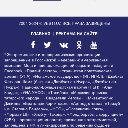
2004-2024 © VESTI.UZ
ВСЕ ПРАВА ЗАЩИЩЕНЫ
ГЛАВНАЯ
РЕКЛАМА НА САЙТЕ
* Экстремистские и террористические организации,
запрещенные в Российской Федерации: американская
компания Meta и принадлежащие ей соцсети Instagram и
Facebook, «Правый сектор», «Украинская повстанческая
армия» (УПА), «Исламское государство» (ИГ, ИГИЛ), «Джабхат
Фатх аш-Шам» (бывшая «Джабхат ан-Нусра», «Джебхат ан-
Нусра»), Национал-Большевистская партия (НБП), «Аль-
Каида», «УНА-УНСО», «Талибан», «Меджлис крымско-
татарского народа», «Свидетели Иеговы», «Мизантропик
Дивижн», «Братство» Корчинского, «Артподготовка», «Тризуб
им. Степана Бандеры», «НСО», «Славянский союз»,
«Формат-18», «Хизб ут-Тахрир», «Фонд борьбы с коррупцией»
(ФБК) – организация-иноагент, признанная экстремистской,
запрещена в РФ и ликвидирована по решению суда; её