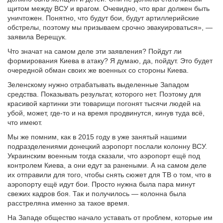
щитом между ВСУ и врагом. Очевидно, что враг должен быть
уничтожен. Понятно, что будут бои, будут артиллерийские
обстрелы, поэтому мы призываем срочно эвакуироваться», —
заявила Верещук.
Что значат на самом деле эти заявления? Пойдут ли
формирования Киева в атаку? Я думаю, да, пойдут. Это будет
очередной обман своих же военных со стороны Киева.
Зеленскому нужно отрабатывать выделенные Западом
средства. Показывать результат, которого нет. Поэтому для
красивой картинки эти товарищи погонят тысячи людей на
убой, может, где-то и на время продвинутся, кинув туда всё,
что имеют.
Мы же помним, как в 2015 году в уже занятый нашими
подразделениями донецкий аэропорт послали колонну ВСУ.
Украинским военным тогда сказали, что аэропорт ещё под
контролем Киева, а они едут за ранеными. А на самом деле
их отправили для того, чтобы снять сюжет для ТВ о том, что в
аэропорту ещё идут бои. Просто нужна была пара минут
свежих кадров боя. Так и получилось — колонна была
расстреляна именно за такое время.
На Западе общество начало уставать от проблем, которые им