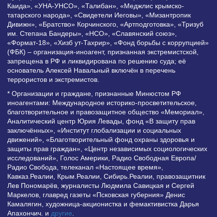
Каида», «УНА-УНСО», «Талибан», «Меджлис крымско-
татарского народа», «Свидетели Иеговы», «Мизантропик
Дивижн», «Братство» Корчинского, «Артподготовка», «Тризуб
им. Степана Бандеры», «НСО», «Славянский союз»,
«Формат-18», «Хизб ут-Тахрир», «Фонд борьбы с коррупцией»
(ФБК) – организация-иноагент, признанная экстремистской,
запрещена в РФ и ликвидирована по решению суда; её
основатель Алексей Навальный включён в перечень
террористов и экстремистов.
* Организации и граждане, признанные Минюстом РФ
иноагентами: Международное историко-просветительское,
благотворительное и правозащитное общество «Мемориал»,
Аналитический центр Юрия Левады, фонд «В защиту прав
заключённых», «Институт глобализации и социальных
движений», «Благотворительный фонд охраны здоровья и
защиты прав граждан», «Центр независимых социологических
исследований», Голос Америки, Радио Свободная Европа/
Радио Свобода, телеканал «Настоящее время»,
Кавказ.Реалии, Крым.Реалии, Сибирь.Реалии, правозащитник
Лев Пономарёв, журналисты Людмила Савицкая и Сергей
Маркелов, главред газеты «Псковская губерния» Денис
Камалягин, художница-акционистка и фемактивистка Дарья
Апахончич. и
другие
.