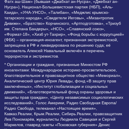
Фатх аш-Шам» (бывшая «Джабхат ан-Нусра», «Джебхат ан-
Нусра»), Национал-Большевистская партия (НБП), «Аль-
Каида», «УНА-УНСО», «Талибан», «Меджлис крымско-
татарского народа», «Свидетели Иеговы», «Мизантропик
Дивижн», «Братство» Корчинского, «Артподготовка», «Тризуб
им. Степана Бандеры», «НСО», «Славянский союз»,
«Формат-18», «Хизб ут-Тахрир», «Фонд борьбы с коррупцией»
(ФБК) – организация-иноагент, признанная экстремистской,
запрещена в РФ и ликвидирована по решению суда; её
основатель Алексей Навальный включён в перечень
террористов и экстремистов.
* Организации и граждане, признанные Минюстом РФ
иноагентами: Международное историко-просветительское,
благотворительное и правозащитное общество «Мемориал»,
Аналитический центр Юрия Левады, фонд «В защиту прав
заключённых», «Институт глобализации и социальных
движений», «Благотворительный фонд охраны здоровья и
защиты прав граждан», «Центр независимых социологических
исследований», Голос Америки, Радио Свободная Европа/
Радио Свобода, телеканал «Настоящее время»,
Кавказ.Реалии, Крым.Реалии, Сибирь.Реалии, правозащитник
Лев Пономарёв, журналисты Людмила Савицкая и Сергей
Маркелов, главред газеты «Псковская губерния» Денис