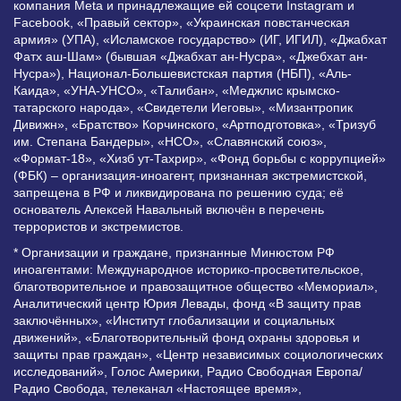
компания Meta и принадлежащие ей соцсети Instagram и
Facebook, «Правый сектор», «Украинская повстанческая
армия» (УПА), «Исламское государство» (ИГ, ИГИЛ), «Джабхат
Фатх аш-Шам» (бывшая «Джабхат ан-Нусра», «Джебхат ан-
Нусра»), Национал-Большевистская партия (НБП), «Аль-
Каида», «УНА-УНСО», «Талибан», «Меджлис крымско-
татарского народа», «Свидетели Иеговы», «Мизантропик
Дивижн», «Братство» Корчинского, «Артподготовка», «Тризуб
им. Степана Бандеры», «НСО», «Славянский союз»,
«Формат-18», «Хизб ут-Тахрир», «Фонд борьбы с коррупцией»
(ФБК) – организация-иноагент, признанная экстремистской,
запрещена в РФ и ликвидирована по решению суда; её
основатель Алексей Навальный включён в перечень
террористов и экстремистов.
* Организации и граждане, признанные Минюстом РФ
иноагентами: Международное историко-просветительское,
благотворительное и правозащитное общество «Мемориал»,
Аналитический центр Юрия Левады, фонд «В защиту прав
заключённых», «Институт глобализации и социальных
движений», «Благотворительный фонд охраны здоровья и
защиты прав граждан», «Центр независимых социологических
исследований», Голос Америки, Радио Свободная Европа/
Радио Свобода, телеканал «Настоящее время»,