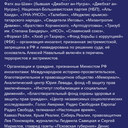
Фатх аш-Шам» (бывшая «Джабхат ан-Нусра», «Джебхат ан-
Нусра»), Национал-Большевистская партия (НБП), «Аль-
Каида», «УНА-УНСО», «Талибан», «Меджлис крымско-
татарского народа», «Свидетели Иеговы», «Мизантропик
Дивижн», «Братство» Корчинского, «Артподготовка», «Тризуб
им. Степана Бандеры», «НСО», «Славянский союз»,
«Формат-18», «Хизб ут-Тахрир», «Фонд борьбы с коррупцией»
(ФБК) – организация-иноагент, признанная экстремистской,
запрещена в РФ и ликвидирована по решению суда; её
основатель Алексей Навальный включён в перечень
террористов и экстремистов.
* Организации и граждане, признанные Минюстом РФ
иноагентами: Международное историко-просветительское,
благотворительное и правозащитное общество «Мемориал»,
Аналитический центр Юрия Левады, фонд «В защиту прав
заключённых», «Институт глобализации и социальных
движений», «Благотворительный фонд охраны здоровья и
защиты прав граждан», «Центр независимых социологических
исследований», Голос Америки, Радио Свободная Европа/
Радио Свобода, телеканал «Настоящее время»,
Кавказ.Реалии, Крым.Реалии, Сибирь.Реалии, правозащитник
Лев Пономарёв, журналисты Людмила Савицкая и Сергей
Маркелов, главред газеты «Псковская губерния» Денис