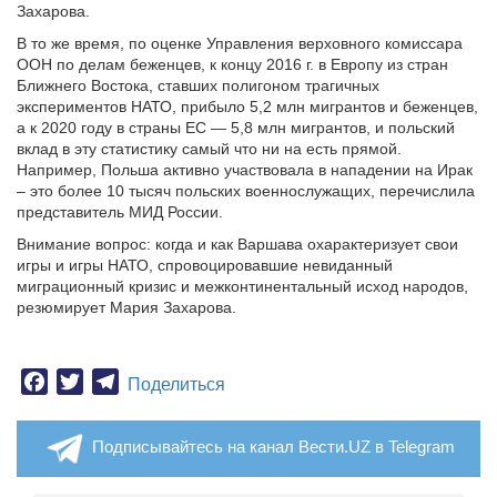
Захарова.
В то же время, по оценке Управления верховного комиссара
ООН по делам беженцев, к концу 2016 г. в Европу из стран
Ближнего Востока, ставших полигоном трагичных
экспериментов НАТО, прибыло 5,2 млн мигрантов и беженцев,
а к 2020 году в страны ЕС — 5,8 млн мигрантов, и польский
вклад в эту статистику самый что ни на есть прямой.
Например, Польша активно участвовала в нападении на Ирак
– это более 10 тысяч польских военнослужащих, перечислила
представитель МИД России.
Внимание вопрос: когда и как Варшава охарактеризует свои
игры и игры НАТО, спровоцировавшие невиданный
миграционный кризис и межконтинентальный исход народов,
резюмирует Мария Захарова.
Facebook
Twitter
Telegram
Поделиться
Подписывайтесь на канал Вести.UZ в Telegram