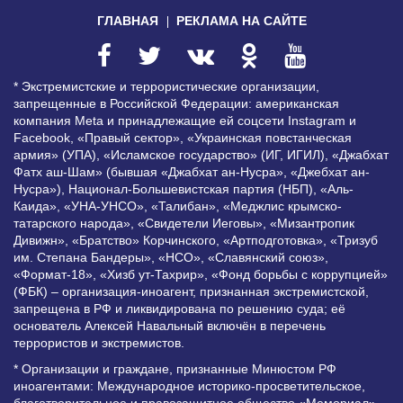
ГЛАВНАЯ
РЕКЛАМА НА САЙТЕ
* Экстремистские и террористические организации,
запрещенные в Российской Федерации: американская
компания Meta и принадлежащие ей соцсети Instagram и
Facebook, «Правый сектор», «Украинская повстанческая
армия» (УПА), «Исламское государство» (ИГ, ИГИЛ), «Джабхат
Фатх аш-Шам» (бывшая «Джабхат ан-Нусра», «Джебхат ан-
Нусра»), Национал-Большевистская партия (НБП), «Аль-
Каида», «УНА-УНСО», «Талибан», «Меджлис крымско-
татарского народа», «Свидетели Иеговы», «Мизантропик
Дивижн», «Братство» Корчинского, «Артподготовка», «Тризуб
им. Степана Бандеры», «НСО», «Славянский союз»,
«Формат-18», «Хизб ут-Тахрир», «Фонд борьбы с коррупцией»
(ФБК) – организация-иноагент, признанная экстремистской,
запрещена в РФ и ликвидирована по решению суда; её
основатель Алексей Навальный включён в перечень
террористов и экстремистов.
* Организации и граждане, признанные Минюстом РФ
иноагентами: Международное историко-просветительское,
благотворительное и правозащитное общество «Мемориал»,