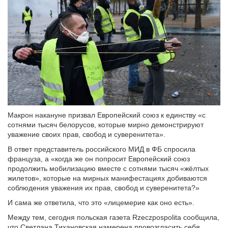
Макрон накануне призвал Европейский союз к единству «с
сотнями тысяч белорусов, которые мирно демонстрируют
уважение своих прав, свобод и суверенитета».
В ответ представитель российского МИД в ФБ спросила
француза, а «когда же он попросит Европейский союз
продолжить мобилизацию вместе с сотнями тысяч «жёлтых
жилетов», которые на мирных манифестациях добиваются
соблюдения уважения их прав, свобод и суверенитета?»
И сама же ответила, что это «лицемерие как оно есть».
Между тем, сегодня польская газета Rzeczpospolita сообщила,
что Светлана Тихановская намерена провозгласить себя