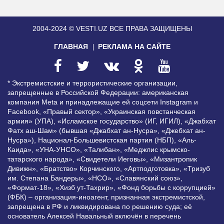
2004-2024 © VESTI.UZ
ВСЕ ПРАВА ЗАЩИЩЕНЫ
ГЛАВНАЯ
РЕКЛАМА НА САЙТЕ
* Экстремистские и террористические организации,
запрещенные в Российской Федерации: американская
компания Meta и принадлежащие ей соцсети Instagram и
Facebook, «Правый сектор», «Украинская повстанческая
армия» (УПА), «Исламское государство» (ИГ, ИГИЛ), «Джабхат
Фатх аш-Шам» (бывшая «Джабхат ан-Нусра», «Джебхат ан-
Нусра»), Национал-Большевистская партия (НБП), «Аль-
Каида», «УНА-УНСО», «Талибан», «Меджлис крымско-
татарского народа», «Свидетели Иеговы», «Мизантропик
Дивижн», «Братство» Корчинского, «Артподготовка», «Тризуб
им. Степана Бандеры», «НСО», «Славянский союз»,
«Формат-18», «Хизб ут-Тахрир», «Фонд борьбы с коррупцией»
(ФБК) – организация-иноагент, признанная экстремистской,
запрещена в РФ и ликвидирована по решению суда; её
основатель Алексей Навальный включён в перечень