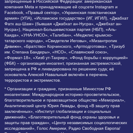
запрещенные в Российской Федерации: американская
компания Meta и принадлежащие ей соцсети Instagram и
Facebook, «Правый сектор», «Украинская повстанческая
армия» (УПА), «Исламское государство» (ИГ, ИГИЛ), «Джабхат
Фатх аш-Шам» (бывшая «Джабхат ан-Нусра», «Джебхат ан-
Нусра»), Национал-Большевистская партия (НБП), «Аль-
Каида», «УНА-УНСО», «Талибан», «Меджлис крымско-
татарского народа», «Свидетели Иеговы», «Мизантропик
Дивижн», «Братство» Корчинского, «Артподготовка», «Тризуб
им. Степана Бандеры», «НСО», «Славянский союз»,
«Формат-18», «Хизб ут-Тахрир», «Фонд борьбы с коррупцией»
(ФБК) – организация-иноагент, признанная экстремистской,
запрещена в РФ и ликвидирована по решению суда; её
основатель Алексей Навальный включён в перечень
террористов и экстремистов.
* Организации и граждане, признанные Минюстом РФ
иноагентами: Международное историко-просветительское,
благотворительное и правозащитное общество «Мемориал»,
Аналитический центр Юрия Левады, фонд «В защиту прав
заключённых», «Институт глобализации и социальных
движений», «Благотворительный фонд охраны здоровья и
защиты прав граждан», «Центр независимых социологических
исследований», Голос Америки, Радио Свободная Европа/