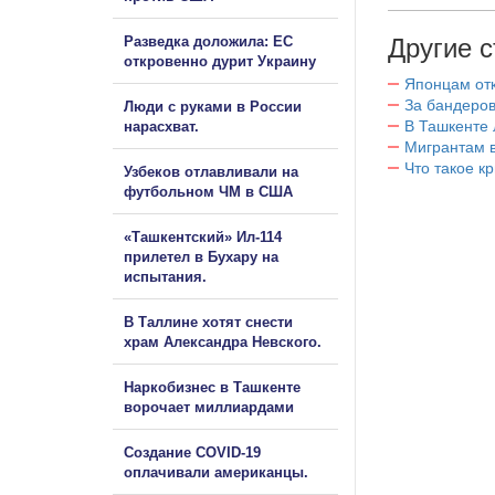
Разведка доложила: ЕС
Другие с
откровенно дурит Украину
Японцам отк
За бандеров
Люди с руками в России
В Ташкенте 
нарасхват.
Мигрантам в
Что такое к
Узбеков отлавливали на
футбольном ЧМ в США
«Ташкентский» Ил-114
прилетел в Бухару на
испытания.
В Таллине хотят снести
храм Александра Невского.
Наркобизнес в Ташкенте
ворочает миллиардами
Создание COVID-19
оплачивали американцы.