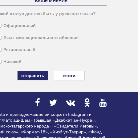
ВАШЕ МНЕНИЕ
акой статус должен быть у русского языка?
Официальный
Язык межнационального общения
Региональный
Никакой
итоги
ta и принадлежащие ей соцсети Instagram и
ат Фатх аш-Шам» (бывшая «Джабхат ан-Нусра»,
мско-татарского народа», «Свидетели Иеговы»,
ий союз», «Формат-18», «Хизб ут-Тахрир», «Фонд
по решению суда; её основатель Алексей Навальный