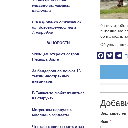
У «новых россиян»
массово отнимают
паспорта
США цинично отказались
благоустройст
от договоренностей в
выполнение св
Анкоридже
ее написать з
/// НОВОСТИ
Об увольнении
Японцам откроют остров
Facebook
Twitter
Te
П
Рихарда Зорге
За бандеровцев воюют 16
тысяч иностранных
наемников.
В Ташкенте любят жениться
на старухах.
Добав
Мигрантам вернули 4
Ваш адрес ema
миллиона зарплаты.
Имя
*
Что такое криптокарта и как