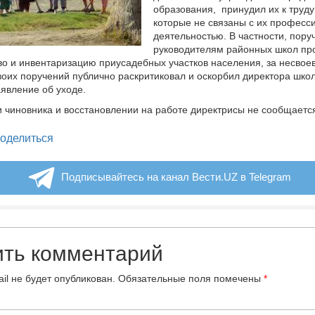
образования, принудил их к труду
которые не связаны с их професс
деятельностью. В частности, пору
руководителям районных школ пр
во и инвентаризацию приусадебных участков населения, за несво
оих поручений публично раскритиковал и оскорбил директора шко
аявление об уходе.
 чиновника и восстановлении на работе директрисы не сообщаетс
legram
оделиться
Подписывайтесь на канал Вести.UZ в Telegram
ить комментарий
il не будет опубликован.
Обязательные поля помечены
*