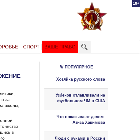
18+
ОРОВЬЕ
СПОРТ
ВАШЕ ПРАВО
/// ПОПУЛЯРНОЕ
ИЖЕНИЕ
Хозяйка русского слова
литики,
Узбеков отлавливали на
лн за
футбольном ЧМ в США
ра школы,
Что показывают делом
йонной
Азиза Хакимова
стоинство
шись в
ого
Люди с руками в России