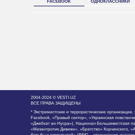
FACEBOOK
ОДНОКЛАССНИКИ
2004-2024 © VESTI.UZ
ВСЕ ПРАВА ЗАЩИЩЕНЫ
* Экстремистские и террористические организации
Facebook, «Правый сектор», «Украинская повстанч
«Джебхат ан-Нусра»), Национал-Большевистская п
«Мизантропик Дивижн», «Братство» Корчинского, «
борьбы с коррупцией» (ФБК) – организация-иноаге