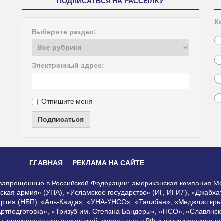
ПОДПИСАТЬСЯ НА РАССЫЛКУ
К
Выберите раздел:
Электронный адрес:
Отпишите меня
Подписаться
ГЛАВНАЯ
РЕКЛАМА НА САЙТЕ
, запрещенные в Российской Федерации: американская компания Me
еская армия» (УПА), «Исламское государство» (ИГ, ИГИЛ), «Джабх
артия (НБП), «Аль-Каида», «УНА-УНСО», «Талибан», «Меджлис кры
Артподготовка», «Тризуб им. Степана Бандеры», «НСО», «Славянск
нт, признанная экстремистской, запрещена в РФ и ликвидирована 