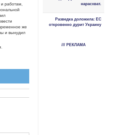
 и работам,
нарасхват.
иональной
чил
Разведка доложила: ЕС
овести
откровенно дурит Украину
евременное же
лы и вынудил
/// РЕКЛАМА
я.