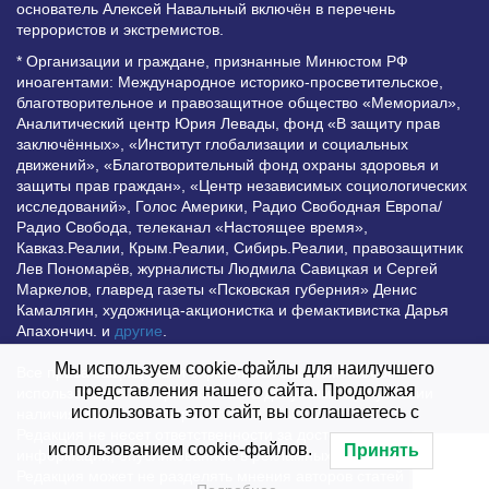
основатель Алексей Навальный включён в перечень
террористов и экстремистов.
* Организации и граждане, признанные Минюстом РФ
иноагентами: Международное историко-просветительское,
благотворительное и правозащитное общество «Мемориал»,
Аналитический центр Юрия Левады, фонд «В защиту прав
заключённых», «Институт глобализации и социальных
движений», «Благотворительный фонд охраны здоровья и
защиты прав граждан», «Центр независимых социологических
исследований», Голос Америки, Радио Свободная Европа/
Радио Свобода, телеканал «Настоящее время»,
Кавказ.Реалии, Крым.Реалии, Сибирь.Реалии, правозащитник
Лев Пономарёв, журналисты Людмила Савицкая и Сергей
Маркелов, главред газеты «Псковская губерния» Денис
Камалягин, художница-акционистка и фемактивистка Дарья
Апахончич. и
другие
.
Мы используем cookie-файлы для наилучшего
Все права защищены и охраняются законом. Любое
представления нашего сайта. Продолжая
использование материалов сайта допустимо при условии
использовать этот сайт, вы соглашаетесь с
наличия активной гиперссылки на Vesti.UZ.
Редакция не несет ответственности за достоверность
использованием cookie-файлов.
Принять
информации, опубликованной в рекламных объявлениях.
Редакция может не разделять мнения авторов статей