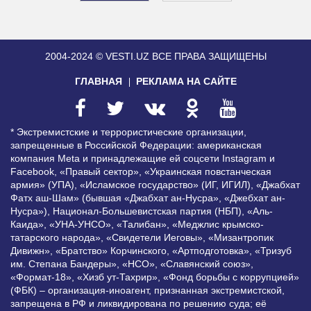
2004-2024 © VESTI.UZ
ВСЕ ПРАВА ЗАЩИЩЕНЫ
ГЛАВНАЯ
РЕКЛАМА НА САЙТЕ
* Экстремистские и террористические организации,
запрещенные в Российской Федерации: американская
компания Meta и принадлежащие ей соцсети Instagram и
Facebook, «Правый сектор», «Украинская повстанческая
армия» (УПА), «Исламское государство» (ИГ, ИГИЛ), «Джабхат
Фатх аш-Шам» (бывшая «Джабхат ан-Нусра», «Джебхат ан-
Нусра»), Национал-Большевистская партия (НБП), «Аль-
Каида», «УНА-УНСО», «Талибан», «Меджлис крымско-
татарского народа», «Свидетели Иеговы», «Мизантропик
Дивижн», «Братство» Корчинского, «Артподготовка», «Тризуб
им. Степана Бандеры», «НСО», «Славянский союз»,
«Формат-18», «Хизб ут-Тахрир», «Фонд борьбы с коррупцией»
(ФБК) – организация-иноагент, признанная экстремистской,
запрещена в РФ и ликвидирована по решению суда; её