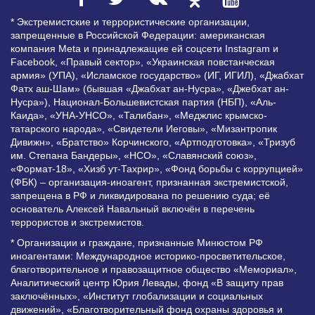
* Экстремистские и террористические организации,
запрещенные в Российской Федерации: американская
компания Meta и принадлежащие ей соцсети Instagram и
Facebook, «Правый сектор», «Украинская повстанческая
армия» (УПА), «Исламское государство» (ИГ, ИГИЛ), «Джабхат
Фатх аш-Шам» (бывшая «Джабхат ан-Нусра», «Джебхат ан-
Нусра»), Национал-Большевистская партия (НБП), «Аль-
Каида», «УНА-УНСО», «Талибан», «Меджлис крымско-
татарского народа», «Свидетели Иеговы», «Мизантропик
Дивижн», «Братство» Корчинского, «Артподготовка», «Тризуб
им. Степана Бандеры», «НСО», «Славянский союз»,
«Формат-18», «Хизб ут-Тахрир», «Фонд борьбы с коррупцией»
(ФБК) – организация-иноагент, признанная экстремистской,
запрещена в РФ и ликвидирована по решению суда; её
основатель Алексей Навальный включён в перечень
террористов и экстремистов.
* Организации и граждане, признанные Минюстом РФ
иноагентами: Международное историко-просветительское,
благотворительное и правозащитное общество «Мемориал»,
Аналитический центр Юрия Левады, фонд «В защиту прав
заключённых», «Институт глобализации и социальных
движений», «Благотворительный фонд охраны здоровья и