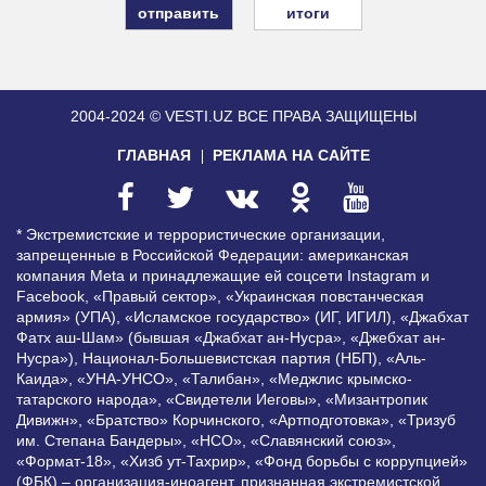
итоги
2004-2024 © VESTI.UZ
ВСЕ ПРАВА ЗАЩИЩЕНЫ
ГЛАВНАЯ
РЕКЛАМА НА САЙТЕ
* Экстремистские и террористические организации,
запрещенные в Российской Федерации: американская
компания Meta и принадлежащие ей соцсети Instagram и
Facebook, «Правый сектор», «Украинская повстанческая
армия» (УПА), «Исламское государство» (ИГ, ИГИЛ), «Джабхат
Фатх аш-Шам» (бывшая «Джабхат ан-Нусра», «Джебхат ан-
Нусра»), Национал-Большевистская партия (НБП), «Аль-
Каида», «УНА-УНСО», «Талибан», «Меджлис крымско-
татарского народа», «Свидетели Иеговы», «Мизантропик
Дивижн», «Братство» Корчинского, «Артподготовка», «Тризуб
им. Степана Бандеры», «НСО», «Славянский союз»,
«Формат-18», «Хизб ут-Тахрир», «Фонд борьбы с коррупцией»
(ФБК) – организация-иноагент, признанная экстремистской,