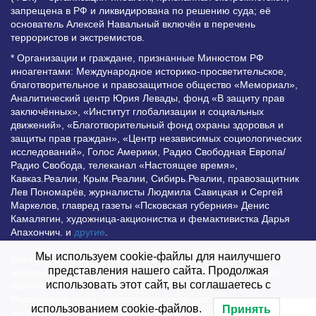
запрещена в РФ и ликвидирована по решению суда; её
основатель Алексей Навальный включён в перечень
террористов и экстремистов.
* Организации и граждане, признанные Минюстом РФ
иноагентами: Международное историко-просветительское,
благотворительное и правозащитное общество «Мемориал»,
Аналитический центр Юрия Левады, фонд «В защиту прав
заключённых», «Институт глобализации и социальных
движений», «Благотворительный фонд охраны здоровья и
защиты прав граждан», «Центр независимых социологических
исследований», Голос Америки, Радио Свободная Европа/
Радио Свобода, телеканал «Настоящее время»,
Кавказ.Реалии, Крым.Реалии, Сибирь.Реалии, правозащитник
Лев Пономарёв, журналисты Людмила Савицкая и Сергей
Маркелов, главред газеты «Псковская губерния» Денис
Камалягин, художница-акционистка и фемактивистка Дарья
Апахончич. и
другие
.
Мы используем cookie-файлы для наилучшего
Все права защищены и охраняются законом. Любое
представления нашего сайта. Продолжая
использование материалов сайта допустимо при условии
использовать этот сайт, вы соглашаетесь с
наличия активной гиперссылки на Vesti.UZ.
Редакция не несет ответственности за достоверность
использованием cookie-файлов.
Принять
информации, опубликованной в рекламных объявлениях.