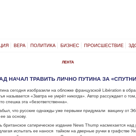
ЦИЯ
ВЕРА
ПОЛИТИКА
БИЗНЕС
ПРОИСШЕСТВИЕ
ЗД
ЛЕНТА
АД НАЧАЛ ТРАВИТЬ ЛИЧНО ПУТИНА ЗА «СПУТНИ
ина сегодня изобразили на обложке французской Libération в обра
ья называется «Завтра не умрёт никогда». Автор рассуждает о том,
что спешка эта «безответственна».
забыл, что русские однажды уже первыми придумали вакцину от Э
ее за основу.
ь британское сатирическое издание News Thump насмехается над 
длагая испытать ее нанося тайком на дверные ручки в графстве Уи