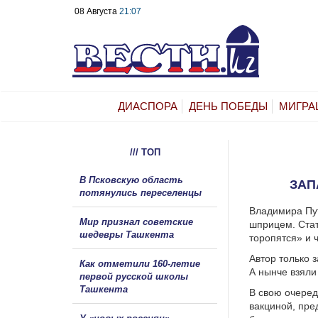
08 Августа
21:07
ДИАСПОРА
ДЕНЬ ПОБЕДЫ
МИГРА
/// ТОП
В Псковскую область
ЗАП
потянулись переселенцы
Владимира Пут
Мир признал советские
шприцем.
Стат
шедевры Ташкента
торопятся» и 
Автор только 
Как отметили 160-летие
А нынче взяли 
первой русской школы
Ташкента
В свою очеред
вакциной, пре