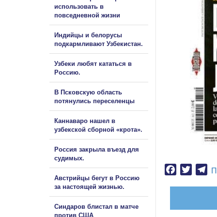
использовать в
повседневной жизни
Индийцы и белорусы
подкармливают Узбекистан.
Узбеки любят кататься в
Россию.
В Псковскую область
потянулись переселенцы
Каннаваро нашел в
узбекской сборной «крота».
Россия закрыла въезд для
судимых.
Facebook
Twitter
Te
П
Австрийцы бегут в Россию
за настоящей жизнью.
Синдаров блистал в матче
против США