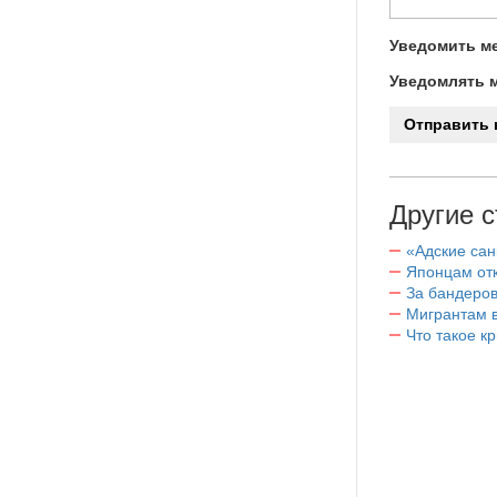
Уведомить ме
Уведомлять м
Другие с
«Адские са
Японцам отк
За бандеров
Мигрантам в
Что такое к