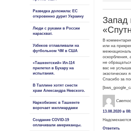
Разведка доложила: ЕС
откровенно дурит Украину
Запад 
«Спут
Люди с руками в России
нарасхват.
В комментария
Узбеков отлавливали на
или на прикре
футбольном ЧМ в США
межнациональ
оскорбления, 
не обращаться
«Ташкентский» Ил-114
вас не услыша
прилетел в Бухару на
испытания.
экзотических 
Спасибо за п
В Таллине хотят снести
[bws_google_c
храм Александра Невского.
Светос
Наркобизнес в Ташкенте
ворочает миллиардами
13.08.2020 в 08
Надсмехаются 
Создание COVID-19
оплачивали американцы.
Ответить