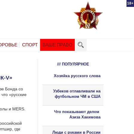
18+
ОРОВЬЕ
СПОРТ
ВАШЕ ПРАВО
/// ПОПУЛЯРНОЕ
Хозяйка русского слова
К-V»
зе Бонда со
Узбеков отлавливали на
 что «русские
футбольном ЧМ в США
болы и MERS.
Что показывают делом
Азиза Хакимова
российской
лтшир, где
Люди с руками в России