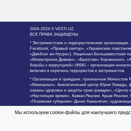
2004-2024 © VESTI.UZ
ВСЕ ПРАВА ЗАЩИЩЕНЫ
* Экстремистские и террористические организации
Facebook, «Правый сектор», «Украинская повстанч
«Джебхат ан-Нусра»), Национал-Большевистская п
«Мизантропик Дивижн», «Братство» Корчинского, «
борьбы с коррупцией» (ФБК) – организация-иноаге
включён в перечень террористов и экстремистов.
* Организации и граждане, признанные Минюстом 
«Мемориал», Аналитический центр Юрия Левады, ф
охраны здоровья и защиты прав граждан», «Центр 
«Настоящее время», Кавказ.Реалии, Крым.Реалии,
«Псковская губерния» Денис Камалягин, художница
Все права защищены и охраняются законом. Любое 
Мы используем cookie-файлы для наилучшего предст
Редакция не несет ответственности за достоверно
Редакция может не разделять мнения авторов стат