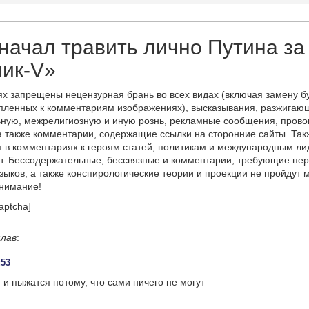
начал травить лично Путина за
ник-V»
х запрещены нецензурная брань во всех видах (включая замену б
пленных к комментариям изображениях), высказывания, разжигаю
ную, межрелигиозную и иную рознь, рекламные сообщения, прово
а также комментарии, содержащие ссылки на сторонние сайты. Так
 в комментариях к героям статей, политикам и международным л
т. Бессодержательные, бессвязные и комментарии, требующие пер
языков, а также конспирологические теории и проекции не пройдут
онимание!
aptcha]
лав
:
:53
и пыжатся потому, что сами ничего не могут