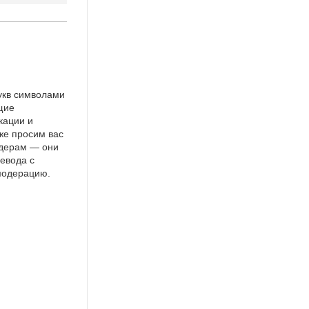
укв символами
щие
кации и
же просим вас
идерам — они
евода с
 модерацию.