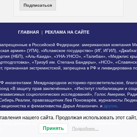
Подписаться
ГЛАВНАЯ
РЕКЛАМА НА САЙТЕ
, запрещенные в Российской Федерации: американская компания Me
еская армия» (УПА), «Исламское государство» (ИГ, ИГИЛ), «Джабх
артия (НБП), «Аль-Каида», «УНА-УНСО», «Талибан», «Меджлис кры
Артподготовка», «Тризуб им. Степана Бандеры», «НСО», «Славянск
нт, признанная экстремистской, запрещена в РФ и ликвидирована 
РФ иноагентами: Международное историко-просветительское, благ
онд «В защиту прав заключённых», «Институт глобализации и со
независимых социологических исследований», Голос Америки, Рад
 Сибирь.Реалии, правозащитник Лев Пономарёв, журналисты Людми
-акционистка и фемактивистка Дарья Апахончич. и
другие
.
использование материалов сайта допустимо при условии наличия а
авления нашего сайта. Продолжая использовать этот сайт,
сть информации, опубликованной в рекламных объявлениях.
Принять
Подробнее…
ей