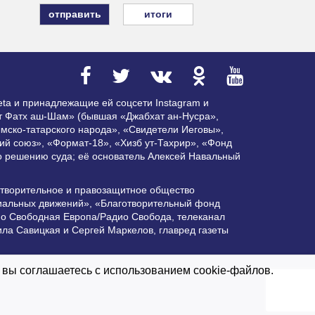
итоги
ta и принадлежащие ей соцсети Instagram и
ат Фатх аш-Шам» (бывшая «Джабхат ан-Нусра»,
мско-татарского народа», «Свидетели Иеговы»,
ий союз», «Формат-18», «Хизб ут-Тахрир», «Фонд
по решению суда; её основатель Алексей Навальный
отворительное и правозащитное общество
циальных движений», «Благотворительный фонд
ио Свободная Европа/Радио Свобода, телеканал
ла Савицкая и Сергей Маркелов, главред газеты
ктивной гиперссылки на Vesti.UZ.
 вы соглашаетесь с использованием cookie-файлов.