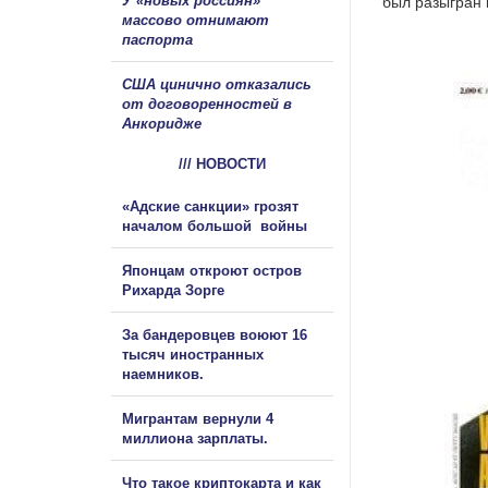
У «новых россиян»
был разыгран 
массово отнимают
паспорта
США цинично отказались
от договоренностей в
Анкоридже
/// НОВОСТИ
«Адские санкции» грозят
началом большой войны
Японцам откроют остров
Рихарда Зорге
За бандеровцев воюют 16
тысяч иностранных
наемников.
Мигрантам вернули 4
миллиона зарплаты.
Что такое криптокарта и как