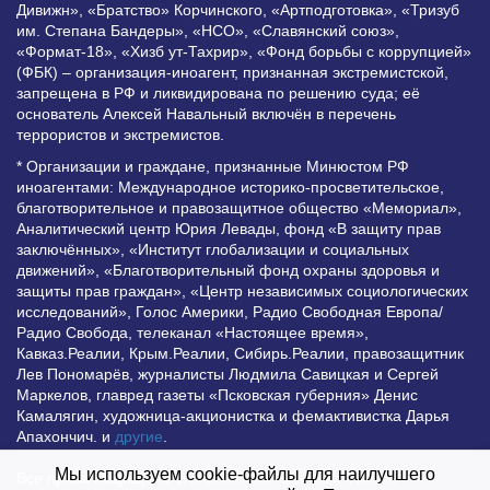
Дивижн», «Братство» Корчинского, «Артподготовка», «Тризуб
им. Степана Бандеры», «НСО», «Славянский союз»,
«Формат-18», «Хизб ут-Тахрир», «Фонд борьбы с коррупцией»
(ФБК) – организация-иноагент, признанная экстремистской,
запрещена в РФ и ликвидирована по решению суда; её
основатель Алексей Навальный включён в перечень
террористов и экстремистов.
* Организации и граждане, признанные Минюстом РФ
иноагентами: Международное историко-просветительское,
благотворительное и правозащитное общество «Мемориал»,
Аналитический центр Юрия Левады, фонд «В защиту прав
заключённых», «Институт глобализации и социальных
движений», «Благотворительный фонд охраны здоровья и
защиты прав граждан», «Центр независимых социологических
исследований», Голос Америки, Радио Свободная Европа/
Радио Свобода, телеканал «Настоящее время»,
Кавказ.Реалии, Крым.Реалии, Сибирь.Реалии, правозащитник
Лев Пономарёв, журналисты Людмила Савицкая и Сергей
Маркелов, главред газеты «Псковская губерния» Денис
Камалягин, художница-акционистка и фемактивистка Дарья
Апахончич. и
другие
.
Мы используем cookie-файлы для наилучшего
Все права защищены и охраняются законом. Любое