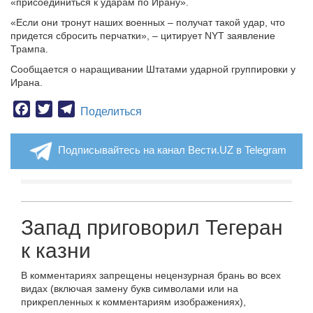
«присоединиться к ударам по Ирану».
«Если они тронут наших военных – получат такой удар, что
придется сбросить перчатки», – цитирует NYT заявление
Трампа.
Сообщается о наращивании Штатами ударной группировки у
Ирана.
Facebook
Twitter
Telegram
Поделиться
Подписывайтесь на канал Вести.UZ в Telegram
Запад приговорил Тегеран
к казни
В комментариях запрещены нецензурная брань во всех
видах (включая замену букв символами или на
прикрепленных к комментариям изображениях),