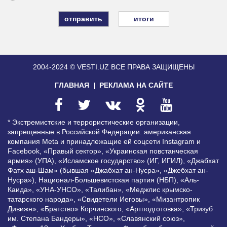
итоги
2004-2024 © VESTI.UZ
ВСЕ ПРАВА ЗАЩИЩЕНЫ
ГЛАВНАЯ
РЕКЛАМА НА САЙТЕ
* Экстремистские и террористические организации,
запрещенные в Российской Федерации: американская
компания Meta и принадлежащие ей соцсети Instagram и
Facebook, «Правый сектор», «Украинская повстанческая
армия» (УПА), «Исламское государство» (ИГ, ИГИЛ), «Джабхат
Фатх аш-Шам» (бывшая «Джабхат ан-Нусра», «Джебхат ан-
Нусра»), Национал-Большевистская партия (НБП), «Аль-
Каида», «УНА-УНСО», «Талибан», «Меджлис крымско-
татарского народа», «Свидетели Иеговы», «Мизантропик
Дивижн», «Братство» Корчинского, «Артподготовка», «Тризуб
им. Степана Бандеры», «НСО», «Славянский союз»,