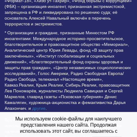
«Формат-18», «Хизб ут-Тахрир», «Фонд борьбы с коррупцией»
(ФБК) – организация-иноагент, признанная экстремистской,
запрещена в РФ и ликвидирована по решению суда; её
основатель Алексей Навальный включён в перечень
террористов и экстремистов.
* Организации и граждане, признанные Минюстом РФ
иноагентами: Международное историко-просветительское,
благотворительное и правозащитное общество «Мемориал»,
Аналитический центр Юрия Левады, фонд «В защиту прав
заключённых», «Институт глобализации и социальных
движений», «Благотворительный фонд охраны здоровья и
защиты прав граждан», «Центр независимых социологических
исследований», Голос Америки, Радио Свободная Европа/
Радио Свобода, телеканал «Настоящее время»,
Кавказ.Реалии, Крым.Реалии, Сибирь.Реалии, правозащитник
Лев Пономарёв, журналисты Людмила Савицкая и Сергей
Маркелов, главред газеты «Псковская губерния» Денис
Камалягин, художница-акционистка и фемактивистка Дарья
Апахончич. и
другие
.
Мы используем cookie-файлы для наилучшего
Все права защищены и охраняются законом. Любое
представления нашего сайта. Продолжая
использование материалов сайта допустимо при условии
использовать этот сайт, вы соглашаетесь с
наличия активной гиперссылки на Vesti.UZ.