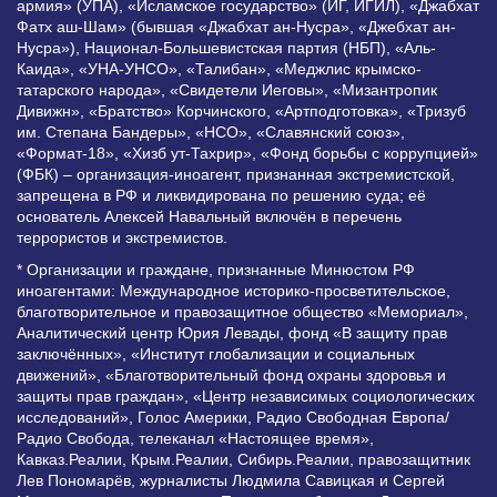
армия» (УПА), «Исламское государство» (ИГ, ИГИЛ), «Джабхат
Фатх аш-Шам» (бывшая «Джабхат ан-Нусра», «Джебхат ан-
Нусра»), Национал-Большевистская партия (НБП), «Аль-
Каида», «УНА-УНСО», «Талибан», «Меджлис крымско-
татарского народа», «Свидетели Иеговы», «Мизантропик
Дивижн», «Братство» Корчинского, «Артподготовка», «Тризуб
им. Степана Бандеры», «НСО», «Славянский союз»,
«Формат-18», «Хизб ут-Тахрир», «Фонд борьбы с коррупцией»
(ФБК) – организация-иноагент, признанная экстремистской,
запрещена в РФ и ликвидирована по решению суда; её
основатель Алексей Навальный включён в перечень
террористов и экстремистов.
* Организации и граждане, признанные Минюстом РФ
иноагентами: Международное историко-просветительское,
благотворительное и правозащитное общество «Мемориал»,
Аналитический центр Юрия Левады, фонд «В защиту прав
заключённых», «Институт глобализации и социальных
движений», «Благотворительный фонд охраны здоровья и
защиты прав граждан», «Центр независимых социологических
исследований», Голос Америки, Радио Свободная Европа/
Радио Свобода, телеканал «Настоящее время»,
Кавказ.Реалии, Крым.Реалии, Сибирь.Реалии, правозащитник
Лев Пономарёв, журналисты Людмила Савицкая и Сергей