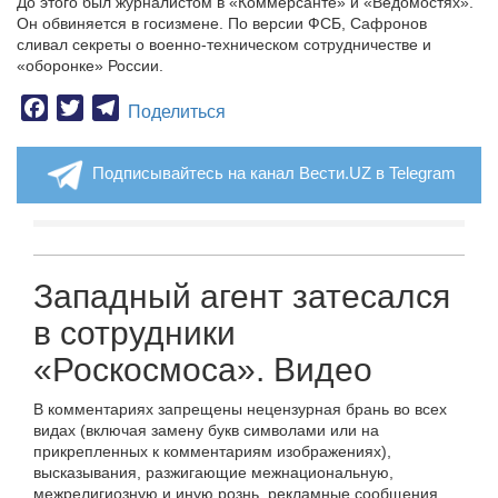
До этого был журналистом в «Коммерсанте» и «Ведомостях».
Он обвиняется в госизмене. По версии ФСБ, Сафронов
сливал секреты о военно-техническом сотрудничестве и
«оборонке» России.
Facebook
Twitter
Telegram
Поделиться
Подписывайтесь на канал Вести.UZ в Telegram
Западный агент затесался
в сотрудники
«Роскосмоса». Видео
В комментариях запрещены нецензурная брань во всех
видах (включая замену букв символами или на
прикрепленных к комментариям изображениях),
высказывания, разжигающие межнациональную,
межрелигиозную и иную рознь, рекламные сообщения,