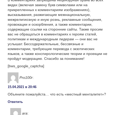
В комментариях запрещены нецензурная брань во всех
видах (включая замену букв символами или на
прикрепленных к комментариям изображениях),
высказывания, разжигающие межнациональную,
межрелигиозную и иную рознь, рекламные сообщения,
провокации и оскорбления, а также комментарии,
содержащие ссылки на сторонние сайты. Также просим
вас не обращаться в комментариях к героям статей,
политикам и международным лидерам — они вас не
услышат. Бессодержательные, бессвязные и
комментарии, требующие перевода с экзотических
языков, а также конспирологические теории и проекции не
пройдут модерацию. Спасибо за понимание!
[bws_google_captcha]
Pro100r
:
15.04.2021 в 20:46
Объяните пожалуйста… что есть «местный менталитет»?
Ответить
ara
: