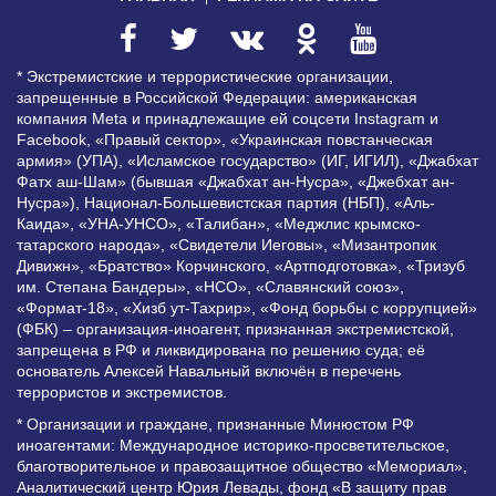
* Экстремистские и террористические организации,
запрещенные в Российской Федерации: американская
компания Meta и принадлежащие ей соцсети Instagram и
Facebook, «Правый сектор», «Украинская повстанческая
армия» (УПА), «Исламское государство» (ИГ, ИГИЛ), «Джабхат
Фатх аш-Шам» (бывшая «Джабхат ан-Нусра», «Джебхат ан-
Нусра»), Национал-Большевистская партия (НБП), «Аль-
Каида», «УНА-УНСО», «Талибан», «Меджлис крымско-
татарского народа», «Свидетели Иеговы», «Мизантропик
Дивижн», «Братство» Корчинского, «Артподготовка», «Тризуб
им. Степана Бандеры», «НСО», «Славянский союз»,
«Формат-18», «Хизб ут-Тахрир», «Фонд борьбы с коррупцией»
(ФБК) – организация-иноагент, признанная экстремистской,
запрещена в РФ и ликвидирована по решению суда; её
основатель Алексей Навальный включён в перечень
террористов и экстремистов.
* Организации и граждане, признанные Минюстом РФ
иноагентами: Международное историко-просветительское,
благотворительное и правозащитное общество «Мемориал»,
Аналитический центр Юрия Левады, фонд «В защиту прав