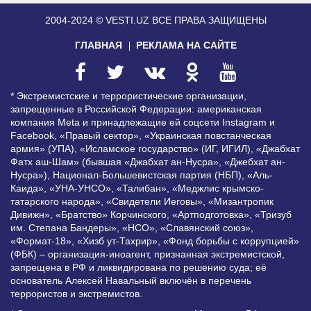
2004-2024 © VESTI.UZ
ВСЕ ПРАВА ЗАЩИЩЕНЫ
ГЛАВНАЯ
РЕКЛАМА НА САЙТЕ
* Экстремистские и террористические организации,
запрещенные в Российской Федерации: американская
компания Meta и принадлежащие ей соцсети Instagram и
Facebook, «Правый сектор», «Украинская повстанческая
армия» (УПА), «Исламское государство» (ИГ, ИГИЛ), «Джабхат
Фатх аш-Шам» (бывшая «Джабхат ан-Нусра», «Джебхат ан-
Нусра»), Национал-Большевистская партия (НБП), «Аль-
Каида», «УНА-УНСО», «Талибан», «Меджлис крымско-
татарского народа», «Свидетели Иеговы», «Мизантропик
Дивижн», «Братство» Корчинского, «Артподготовка», «Тризуб
им. Степана Бандеры», «НСО», «Славянский союз»,
«Формат-18», «Хизб ут-Тахрир», «Фонд борьбы с коррупцией»
(ФБК) – организация-иноагент, признанная экстремистской,
запрещена в РФ и ликвидирована по решению суда; её
основатель Алексей Навальный включён в перечень
террористов и экстремистов.