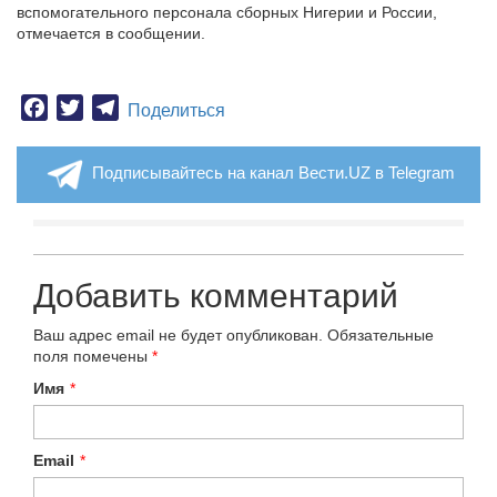
вспомогательного персонала сборных Нигерии и России,
отмечается в сообщении.
Facebook
Twitter
Telegram
Поделиться
Подписывайтесь на канал Вести.UZ в Telegram
Добавить комментарий
Ваш адрес email не будет опубликован.
Обязательные
поля помечены
*
Имя
*
Email
*