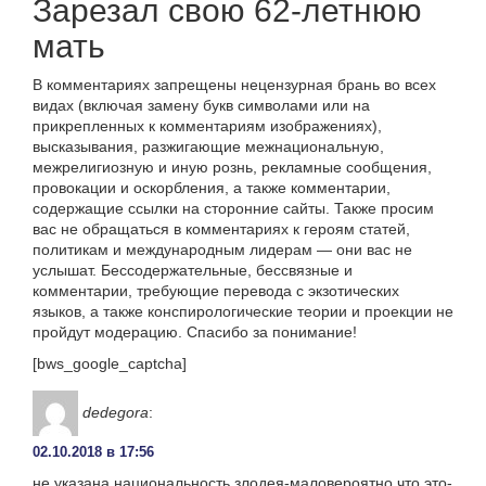
Зарезал свою 62-летнюю
мать
В комментариях запрещены нецензурная брань во всех
видах (включая замену букв символами или на
прикрепленных к комментариям изображениях),
высказывания, разжигающие межнациональную,
межрелигиозную и иную рознь, рекламные сообщения,
провокации и оскорбления, а также комментарии,
содержащие ссылки на сторонние сайты. Также просим
вас не обращаться в комментариях к героям статей,
политикам и международным лидерам — они вас не
услышат. Бессодержательные, бессвязные и
комментарии, требующие перевода с экзотических
языков, а также конспирологические теории и проекции не
пройдут модерацию. Спасибо за понимание!
[bws_google_captcha]
dedegora
:
02.10.2018 в 17:56
не указана национальность злодея-маловероятно,что это-