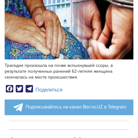
Трагедия произошла на почве вспыхнувшей ссоры, в
результате полученных ранений 62-летняя женщина
скончалась на месте происшествия.
Facebook
Twitter
Telegram
Поделиться
Подписывайтесь на канал Вести.UZ в Telegram