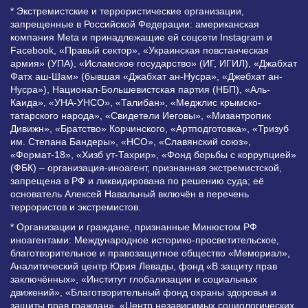
* Экстремистские и террористические организации,
запрещенные в Российской Федерации: американская
компания Meta и принадлежащие ей соцсети Instagram и
Facebook, «Правый сектор», «Украинская повстанческая
армия» (УПА), «Исламское государство» (ИГ, ИГИЛ), «Джабхат
Фатх аш-Шам» (бывшая «Джабхат ан-Нусра», «Джебхат ан-
Нусра»), Национал-Большевистская партия (НБП), «Аль-
Каида», «УНА-УНСО», «Талибан», «Меджлис крымско-
татарского народа», «Свидетели Иеговы», «Мизантропик
Дивижн», «Братство» Корчинского, «Артподготовка», «Тризуб
им. Степана Бандеры», «НСО», «Славянский союз»,
«Формат-18», «Хизб ут-Тахрир», «Фонд борьбы с коррупцией»
(ФБК) – организация-иноагент, признанная экстремистской,
запрещена в РФ и ликвидирована по решению суда; её
основатель Алексей Навальный включён в перечень
террористов и экстремистов.
* Организации и граждане, признанные Минюстом РФ
иноагентами: Международное историко-просветительское,
благотворительное и правозащитное общество «Мемориал»,
Аналитический центр Юрия Левады, фонд «В защиту прав
заключённых», «Институт глобализации и социальных
движений», «Благотворительный фонд охраны здоровья и
защиты прав граждан», «Центр независимых социологических